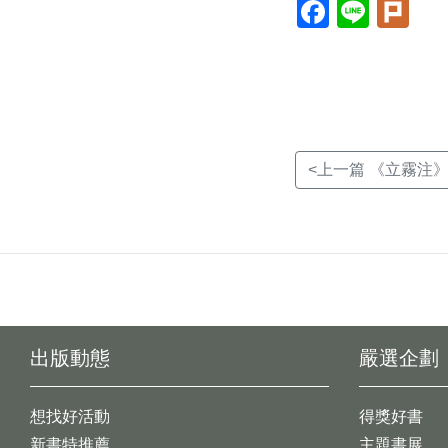
Facebook(另
Line(另
Plur
開
開
開
新
新
新
視
視
視
窗)
窗)
窗)
<上一篇 《立霧注》
出版動態
嚴選企劃
想找好活動
得獎好書
新書特推薦
主題書展