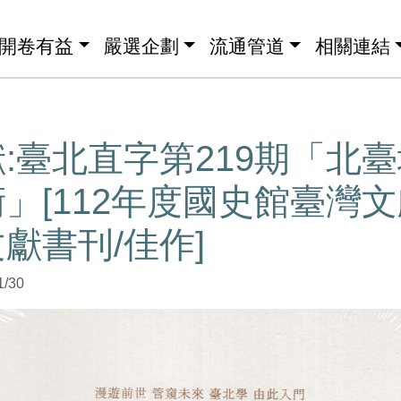
開卷有益
嚴選企劃
流通管道
相關連結
:臺北直字第219期「北
」[112年度國史館臺灣
獻書刊/佳作]
1/30