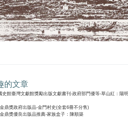
趣的文章
022)國史館臺灣文獻館獎勵出版文獻書刊-政府部門優等-草山紅：
1屆)金鼎獎政府出版品-金門村史(全套6冊不分售)
9屆)金鼎獎優良出版品推薦-家族盒子：陳順築