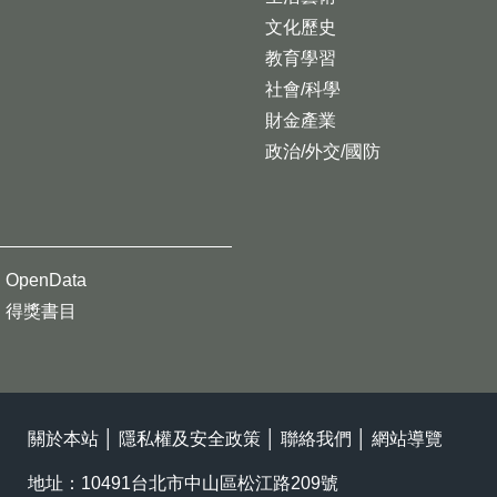
文化歷史
教育學習
社會/科學
財金產業
政治/外交/國防
OpenData
得獎書目
關於本站
│
隱私權及安全政策
│
聯絡我們
│
網站導覽
地址：10491台北市中山區松江路209號