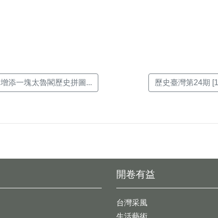
k(另
增添一塊太魯閣歷史拼圖...
歷史臺灣第24期 [1
開卷有益
台灣采風
生活藝術