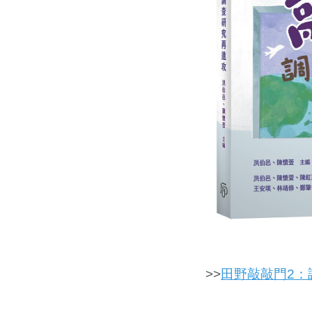
>>
田野敲敲門2：