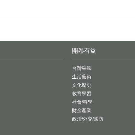
開卷有益
台灣采風
生活藝術
文化歷史
教育學習
社會/科學
財金產業
政治/外交/國防