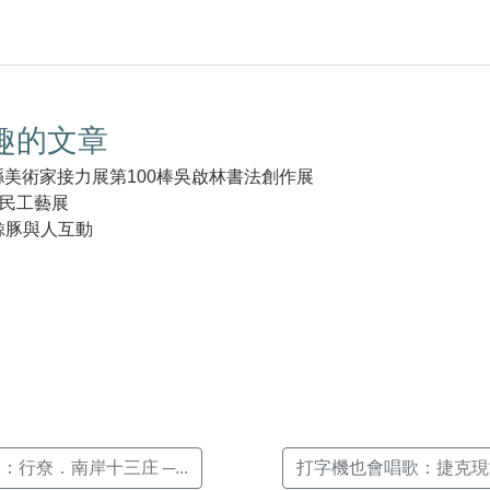
趣的文章
縣美術家接力展第100棒吳啟林書法創作展
民工藝展
鯨豚與人互動
k(另
：行尞．南岸十三庄 ─...
打字機也會唱歌：捷克現