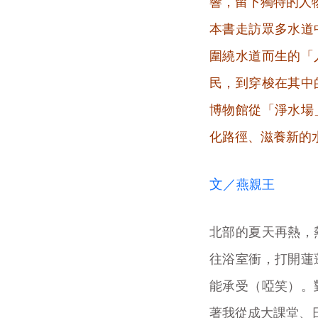
響，留下獨特的人
本書走訪眾多水道
圍繞水道而生的「
民，到穿梭在其中
博物館從「淨水場
化路徑、滋養新的
文／
燕親王
北部的夏天再熱，
往浴室衝，打開蓮
能承受（啞笑）。
著我從成大課堂、