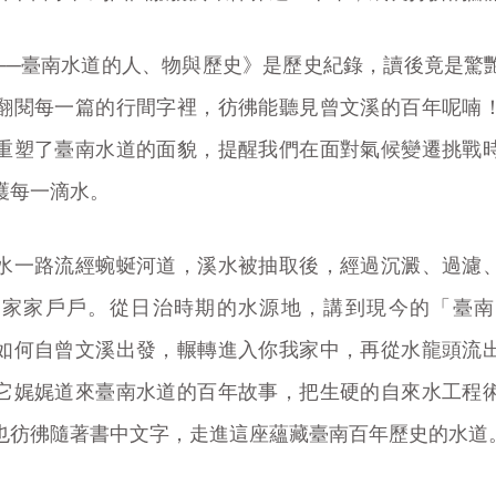
──臺南水道的人、物與歷史》是歷史紀錄，讀後竟是驚
翻閱每一篇的行間字裡，彷彿能聽見曾文溪的百年呢喃
重塑了臺南水道的面貌，提醒我們在面對氣候變遷挑戰
護每一滴水。
水一路流經蜿蜒河道，溪水被抽取後，經過沉澱、過濾
的家家戶戶。從日治時期的水源地，講到現今的「臺南
如何自曾文溪出發，輾轉進入你我家中，再從水龍頭流
它娓娓道來臺南水道的百年故事，把生硬的自來水工程
也彷彿隨著書中文字，走進這座蘊藏臺南百年歷史的水道