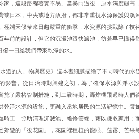
你家，這段路程著實不易。當暴雨過後，原水濁度飆高
灣或日本，中央或地方政府，都非常重視水源保護與溪
，極端天候帶來日趨嚴重的衝擊，水資源的挑戰除了技
百年前的設計，但它的沉澱池跟快濾池，彷若早已懂得
日復一日給我們帶來乾淨的水。
南水道的人、物與歷史》這本書細膩描繪了不同時代的水
的影響。從日治時期興建之初，為了確保水源與淨水
實施了嚴格管制措施，到二戰時期，轟炸機飛過時人們
供乾淨水源的設施，更融入當地居民的生活記憶中。譬
臨時工，協助清理沉澱池、維修管線，藉以賺取家用；
足郊遊的「後花園」，花園裡種植的龍眼、蓮霧、芒果