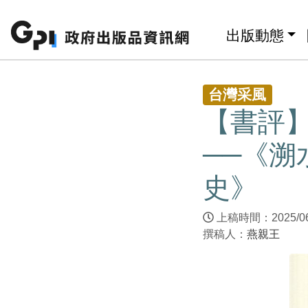
跳至主要內容區塊
:::
出版動態
:::
台灣采風
【書評
──《溯
史》
上稿時間：2025/0
撰稿人：
燕親王