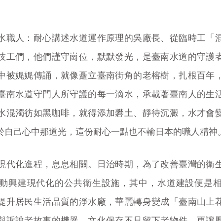
。
水職人：耐心講述水道運作原理的吳廠長、從臨時工「
技工們，他們謹守崗位，默默發光，是臺南水道的守護
中被娓娓傳誦，就像矗立臺南街角的老榕樹，扎根百年
臺南水道守門人所守護的每一滴水，承載著臺南人的生
水混濁彷如黑咖啡，就得添加礬土、靜待沉澱，水才會
於自己心中那道光，這份耐心一點也不輸日本的職人精神
現代化進程，息息相關。日治時期，為了改善臺灣的衛
動興建現代化的公共衛生設施，其中，水道建設便是
提升居民生活品質的淨水廠，華麗轉身變成「臺南山上
與訴說老故事的機器，文化保存不只留下老物件，更讓