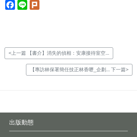
Facebook(另
Line(另
Plurk(另
開
開
開
新
新
新
視
視
視
窗)
窗)
窗)
<上一篇 【書介】消失的偵相：安康接待室空...
【專訪林保署簡任技正林香㿨_企劃... 下一篇>
出版動態