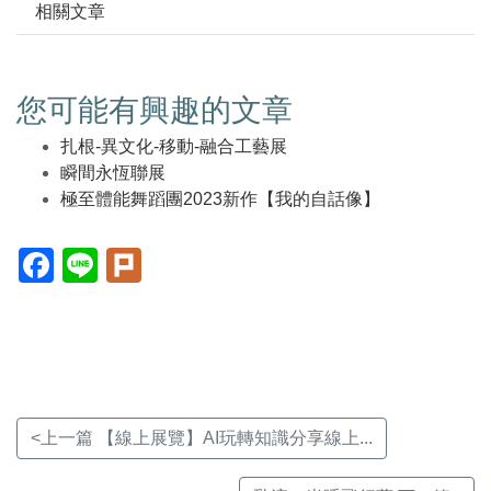
相關文章
您可能有興趣的文章
扎根-異文化-移動-融合工藝展
瞬間永恆聯展
極至體能舞蹈團2023新作【我的自話像】
Facebook(另
Line(另
Plurk(另
開
開
開
新
新
新
視
視
視
窗)
窗)
窗)
<上一篇 【線上展覽】AI玩轉知識分享線上...