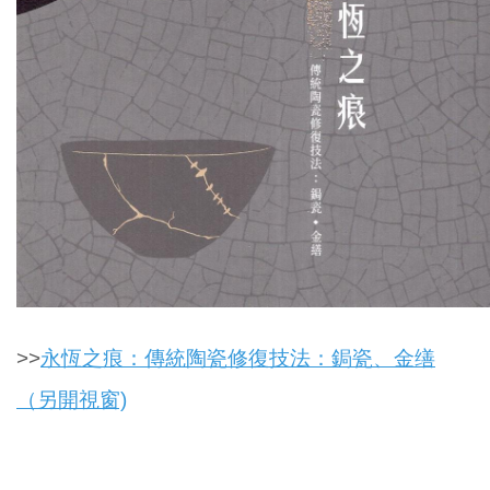
>>
永恆之痕：傳統陶瓷修復技法：鋦瓷、金缮
（另開視窗)