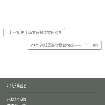
新
新
新
視
視
視
窗)
窗)
窗)
<上一篇 博士論文改寫專書座談會
2025 高雄國際貨櫃藝術節——... 下一篇>
出版動態
想找好活動