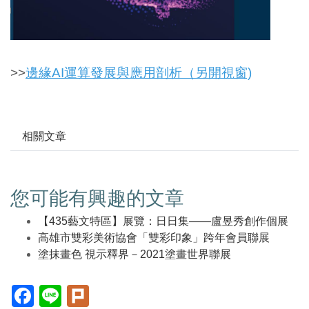
>>
邊緣AI運算發展與應用剖析（另開視窗)
相關文章
您可能有興趣的文章
【435藝文特區】展覽：日日集——盧昱秀創作個展
高雄市雙彩美術協會「雙彩印象」跨年會員聯展
塗抹畫色 視示釋界－2021塗畫世界聯展
Facebook(另
Line(另
Plurk(另
開
開
開