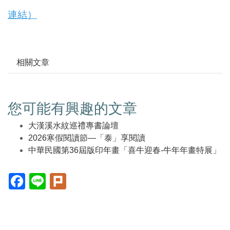
連結）
相關文章
您可能有興趣的文章
大漢溪水紋巡禮專書論壇
2026寒假閱讀節—「泰」享閱讀
中華民國第36屆版印年畫「喜牛迎春-牛年年畫特展」
Facebook(另
Line(另
Plurk(另
開
開
開
新
新
新
視
視
視
窗)
窗)
窗)