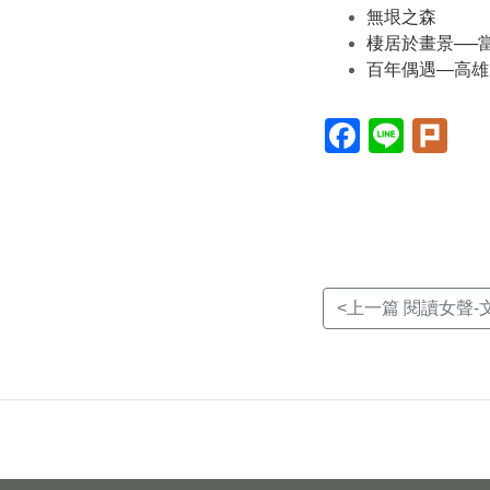
無垠之森
棲居於畫景──
百年偶遇—高雄
Facebook(另
Line(另
Plur
開
開
開
新
新
新
視
視
視
窗)
窗)
窗)
<上一篇 閱讀女聲