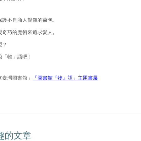
保護不肖商人覬覦的荷包。
變奇巧的魔術來追求愛人。
呢？
館「物」語吧！
立臺灣圖書館」
「圖書館『物』語」主題書展
趣的文章