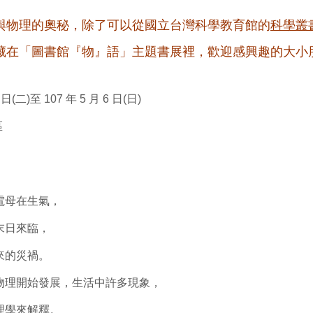
與物理的奧秘，除了可以從國立台灣科學教育館的
科學叢
藏在「圖書館『物』語」主題書展裡，歡迎感興趣的大小
0 日(二)至 107 年 5 月 6 日(日)
區
電母在生氣，
末日來臨，
來的災禍。
物理開始發展，生活中許多現象，
理學來解釋。