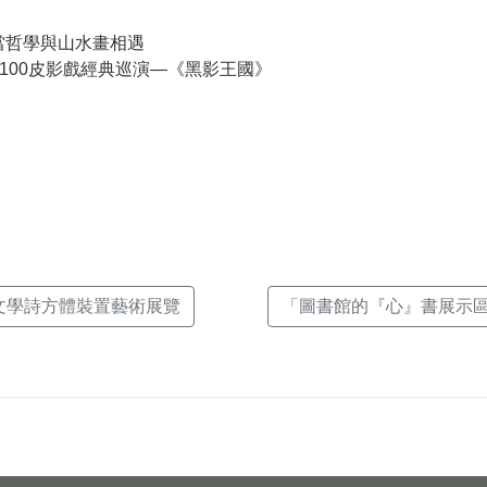
當哲學與山水畫相遇
100皮影戲經典巡演—《黑影王國》
k(另
-文學詩方體裝置藝術展覽
「圖書館的『心』書展示區」