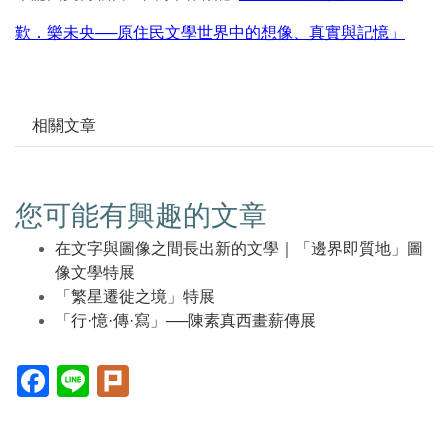
歎．樂未央──原住民文學世界中的想像、真實與記憶」
相關文章
您可能有興趣的文章
在文字與圖像之間長出新的文學｜「邊界即質地」圖
像文學特展
「繁星遷徙之境」特展
「行·憶·傳·寫」──陳素真西畫薪傳展
Facebook(另
Line(另
Plurk(另
開
開
開
新
新
新
視
視
視
窗)
窗)
窗)