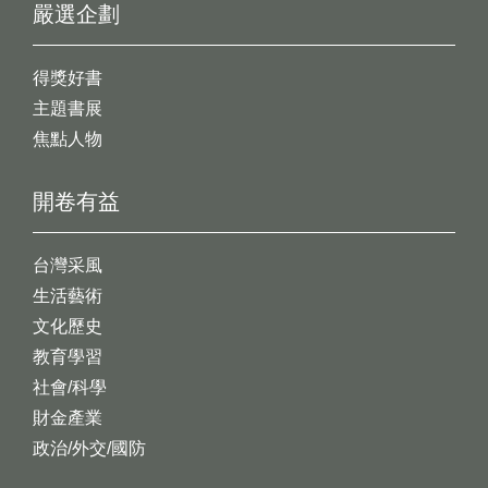
嚴選企劃
得獎好書
主題書展
焦點人物
開卷有益
台灣采風
生活藝術
文化歷史
教育學習
社會/科學
財金產業
政治/外交/國防