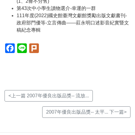
(1、2冊不分售)
第43次中小學生讀物選介-幸運的一群
111年度(2022)國史館臺灣文獻館獎勵出版文獻書刊-
政府部門優等-立言傳曲——莊永明口述影音紀實暨文
稿紀念專輯
Facebook(另
Line(另
Plurk(另
開
開
開
新
新
新
視
視
視
窗)
窗)
窗)
<上一篇 2007年優良出版品獎-- 流放...
2007年優良出版品獎-- 太平... 下一篇>