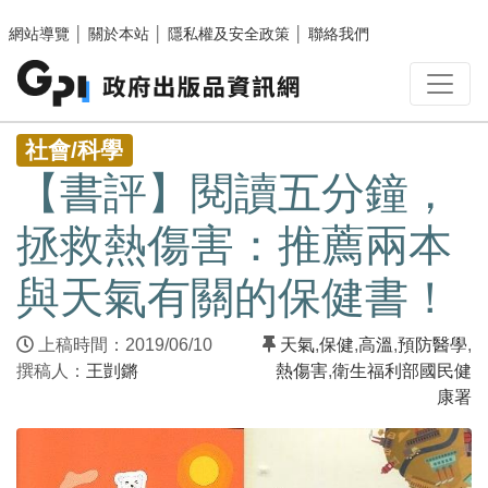
跳至主要內容區塊
網站導覽
│
關於本站
│
隱私權及安全政策
│
聯絡我們
:::
社會/科學
【書評】閱讀五分鐘，
拯救熱傷害：推薦兩本
與天氣有關的保健書！
上稿時間：2019/06/10
天氣
,
保健
,
高溫
,
預防醫學
,
撰稿人：
王剴鏘
熱傷害
,
衛生福利部國民健
康署