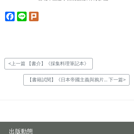
Facebook(另
Line(另
Plurk(另
開
開
開
新
新
新
視
視
視
窗)
窗)
窗)
<上一篇 【書介】《採集料理筆記本》
【書籍試閱】《日本帝國主義與鴉片... 下一篇>
出版動態