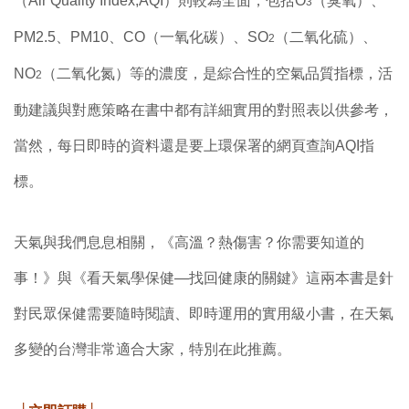
（Air Quality Index,AQI）則較為全面，包括O
（臭氧）、
3
PM2.5、PM10、CO（一氧化碳）、SO
（二氧化硫）、
2
NO
（二氧化氮）等的濃度，是綜合性的空氣品質指標，活
2
動建議與對應策略在書中都有詳細實用的對照表以供參考，
當然，每日即時的資料還是要上環保署的網頁查詢AQI指
標。
天氣與我們息息相關，《高溫？熱傷害？你需要知道的
事！》與《看天氣學保健—找回健康的關鍵》這兩本書是針
對民眾保健需要隨時閱讀、即時運用的實用級小書，在天氣
多變的台灣非常適合大家，特別在此推薦。