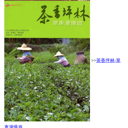
>>
茶香坪林-單
車漫慢遊