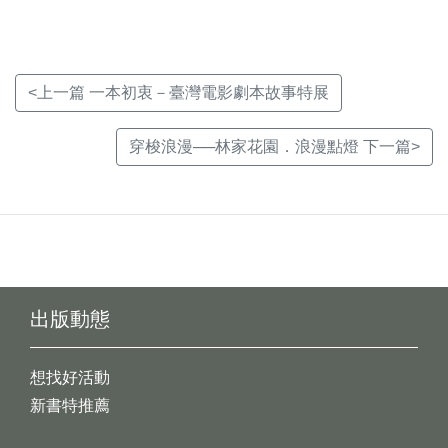
<上一篇 一本初衷－臺灣電影劇本故事特展
穿梭浪漫──林家花園．浪漫點燈 下一篇>
出版動態
想找好活動
新書特推薦