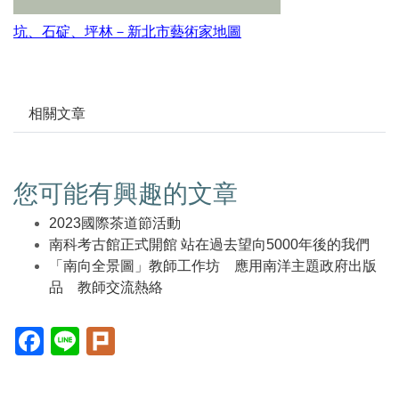
坑、石碇、坪林－新北市藝術家地圖
相關文章
您可能有興趣的文章
2023國際茶道節活動
南科考古館正式開館 站在過去望向5000年後的我們
「南向全景圖」教師工作坊 應用南洋主題政府出版
品 教師交流熱絡
Facebook(另
Line(另
Plurk(另
開
開
開
新
新
新
視
視
視
窗)
窗)
窗)