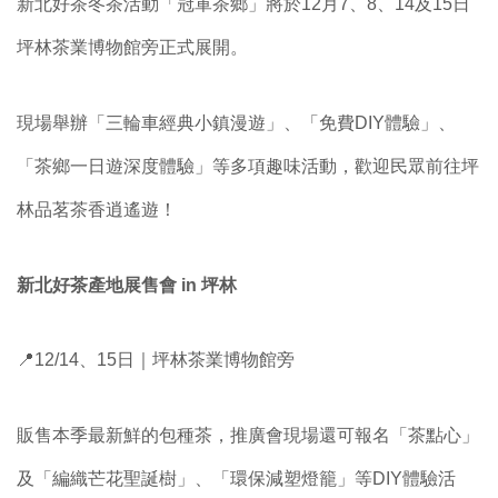
新北好茶冬茶活動「冠軍茶鄉」將於12月7、8、14及15日
坪林茶業博物館旁正式展開。
現場舉辦「三輪車經典小鎮漫遊」、「免費DIY體驗」、
「茶鄉一日遊深度體驗」等多項趣味活動，歡迎民眾前往坪
林品茗茶香逍遙遊！
新北好茶產地展售會 in 坪林
📍12/14、15日｜坪林茶業博物館旁
販售本季最新鮮的包種茶，推廣會現場還可報名「茶點心」
及「編織芒花聖誕樹」、「環保減塑燈籠」等DIY體驗活