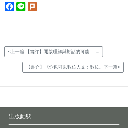
Facebook(另
Line(另
Plurk(另
開
開
開
新
新
新
視
視
視
窗)
窗)
窗)
<上一篇 【書評】開啟理解與對話的可能──...
【書介】《你也可以數位人文：數位... 下一篇>
出版動態