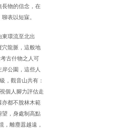
無長物的信念，在
，聊表以短寐。
由東環流至北出
寶穴龍脈，這般地
愛考古什物之人可
左岸公園，這些人
級，觀音山共有：
視個人腳力評估走
蝶亦都不脫林木範
俯望，身處制高點
鏡，離塵囂越遠，