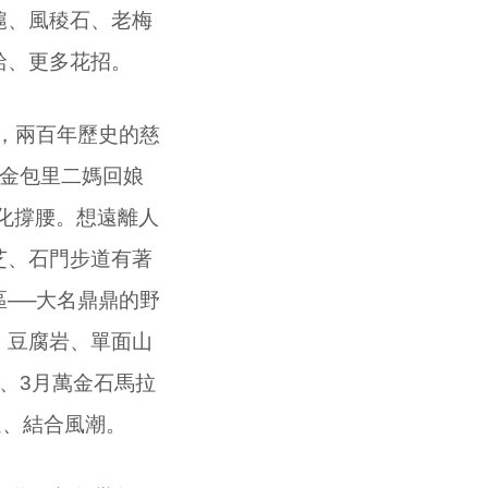
滬、風稜石、老梅
給、更多花招。
，兩百年歷史的慈
金包里二媽回娘
化撐腰。想遠離人
芝、石門步道有著
──大名鼎鼎的野
、豆腐岩、單面山
、
3
月萬金石馬拉
進、結合風潮。