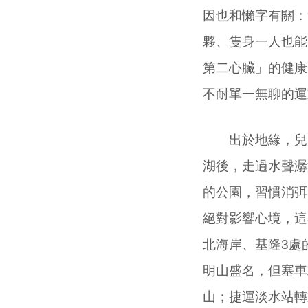
因也和懶字有關：
夥、隻身一人也能
第二心臟」的健康
不耐單一無聊的運
出於地緣，兒時
湖後，走過水聲潺
的公園，習慣消弭
絕對影響心境，這
北海岸、基隆
3
處
明山盛名，但塞車
山；捷運淡水站轉