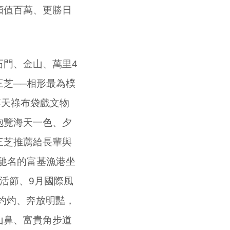
顏值百萬、更勝日
門、金山、萬里
4
芝──相形最為樸
李天祿布袋戲文物
飽覽海天一色、夕
三芝推薦給長輩與
馳名的富基漁港坐
活節、
9
月國際風
灼灼、奔放明豔，
山鼻、富貴角步道