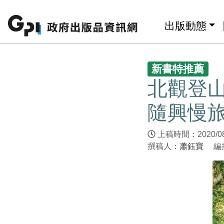
跳至主要內容區塊
:::
出版動態
:::
新書特推薦
北觀登
隨興慢
上稿時間：2020/0
撰稿人：
蕭鈺寶
編撰