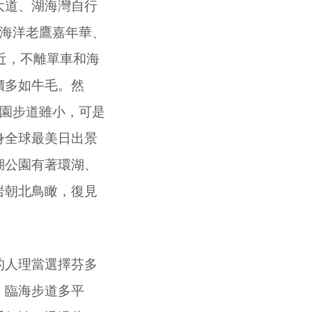
道、湖海灣自行
海洋老鷹嘉年華、
近，不離單車和海
價多如牛毛。然
園步道雖小，可是
身全球最美日出景
湖公園有著環湖、
岩朝北鳥瞰，復見
人理當選擇芬多
，臨海步道多平