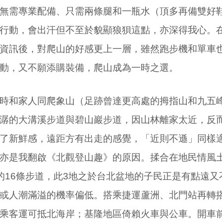
無需專業配備、只需兩條腿和一瓶水（頂多再備雙好
行動，會出汗但不至於貌顯狼狽這點，亦深得我心。
資訊後，對爬山的好感更上一層，雖然跑步機和單車
動，又不願添購裝備，爬山成為一時之選。
和家人同爬象山（足跡曾達更高處的拇指山和九五峰
潺的大溝溪步道與碧山巖步道，因山林離家太近，反
了新鮮感，遠距方有出走的感覺，「近則不遜」同樣
亦是我翻啟《北觀登山趣》的原因。揉合在地民情風
的
16
條步道，此
3
地之於台北盆地的子民正是有點遠又
或人潮滿溢的機率偏低。搭乘捷運蘆洲、北門站再轉
乘客運可抵北海岸；基隆地區倚賴火車與公車。開車