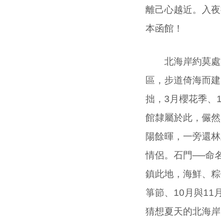
離己心越近。入夜
本函館！
北海岸約莫處於
區，步道倚海而建
拙，
3
月櫻花季、
館隸屬於此，儼然
陽餘暉，一旁還林
情侶。石門──命
鎮此地，海鮮、粽
箏節、
10
月與
11
猜想夏天的北海岸