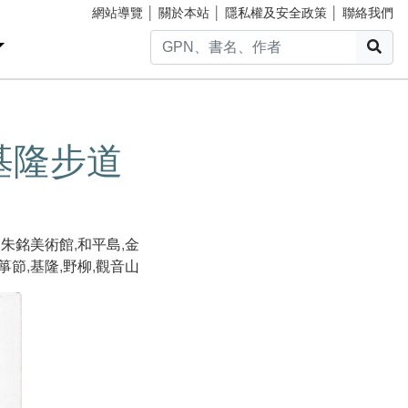
網站導覽
│
關於本站
│
隱私權及安全政策
│
聯絡我們
搜
基隆步道
,
朱銘美術館
,
和平島
,
金
箏節
,
基隆
,
野柳
,
觀音山