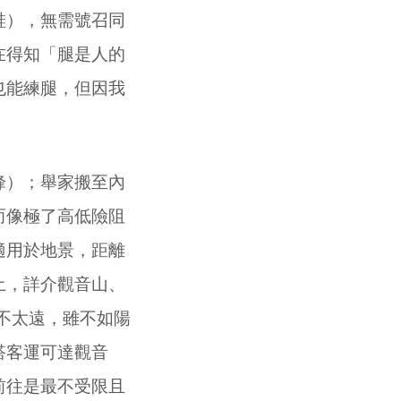
鞋），無需號召同
在得知「腿是人的
也能練腿，但因我
）；舉家搬至內
而像極了高低險阻
適用於地景，距離
土，詳介觀音山、
不太遠，雖不如陽
搭客運可達觀音
前往是最不受限且