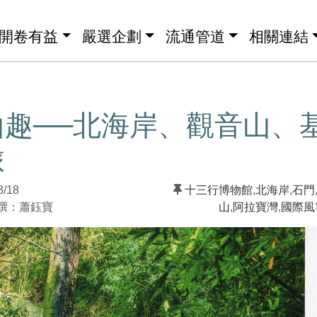
開卷有益
嚴選企劃
流通管道
相關連結
山趣──北海岸、觀音山、
旅
8/18
十三行博物館
,
北海岸
,
石門
：蕭鈺寶
山
,
阿拉寶灣
,
國際風