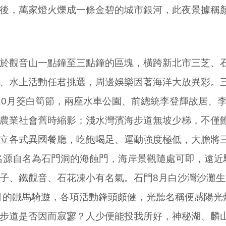
後，萬家燈火爍成一條金碧的城市銀河，此夜景據稱
觀音山一點鐘至三點鐘的區塊，橫跨新北市三芝、石
、水上活動任君挑選，周邊娛樂因著海洋大放異彩。三
10
月筊白筍節，兩座水車公園、前總統李登輝故居、
農業社會舊時縮影；淺水灣濱海步道無坡少梯，不僅
立各式異國餐廳，吃飽喝足、運動強度極低，大膽將
名源自名為石門洞的海蝕門，海岸景觀隨處可即，遠近
子、鐵觀音、石花凍小有名氣。石門
8
月白沙灣沙灘生
月的鐵馬騎遊，各項活動鋒頭頗健，光聽名稱便感陽光
步道是否因而寂寥？人少便能投我所好，神秘湖、麟