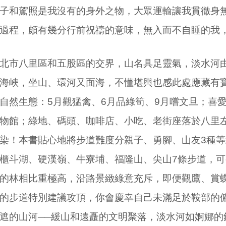
子和駕照是我沒有的身外之物，大眾運輸讓我貫徹身
過程，頗有幾分行前祝禱的意味，無入而不自睡的我
市八里區和五股區的交界，山名具足靈氣，淡水河
海峽，坐山、環河又面海，不懂堪輿也感此處應藏有
自然生態：
5
月觀猛禽、
6
月品綠筍、
9
月嚐文旦；喜
物館；綠地、碼頭、咖啡店、小吃、老街座落於八里
染！本書貼心地將步道難度分親子、勇腳、山友
3
種等
櫃斗湖、硬漢嶺、牛寮埔、福隆山、尖山
7
條步道，可
的林相比重極高，沿路景緻綠意充斥，即便觀鷹、賞
的步道特別建議攻頂，你會慶幸自己未滿足於鞍部的
遮的山河──緩山和遠矗的文明聚落，淡水河如婀娜的