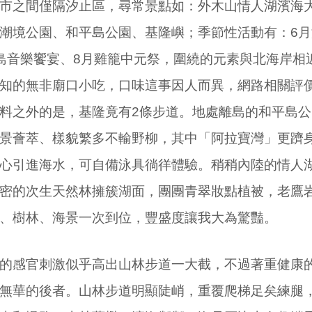
之間僅隔汐止區，尋常景點如：外木山情人湖濱海大
潮境公園、和平島公園、基隆嶼；季節性活動有：
6
月
島音樂饗宴、
8
月雞籠中元祭，圍繞的元素與北海岸相
知的無非廟口小吃，口味這事因人而異，網路相關評
料之外的是，基隆竟有
2
條步道。地處離島的和平島公
景薈萃、樣貌繁多不輸野柳，其中「阿拉寶灣」更躋
心引進海水，可自備泳具徜徉體驗。稍稍內陸的情人
密的次生天然林擁簇湖面，團團青翠妝點植被，老鷹
、樹林、海景一次到位，豐盛度讓我大為驚豔。
感官刺激似乎高出山林步道一大截，不過著重健康的
無華的後者。山林步道明顯陡峭，重覆爬梯足矣練腿