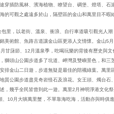
途穿插防風林、濱海植物、瞭望台、碉堡、燈塔、石
海的可觀之處遠多於山，隔壁區的金山和萬里目不暇
包里，以老街、溫泉、衝浪、自行車道吸引觀光人潮
銘美術館、魚路古道讓金山區更添人文情懷。金山
5
月
8
月甘藷節、
12
月溫泉季，吃喝玩樂的背後有歷史與文
，獅頭山公園步道多了坑道、岬灣及雙嶼景色，和三
安排金山二日遊，步道無疑是最佳的陪襯綠葉。萬里區
地質公園步道盡見奇岩怪石及浪花。女王頭、燭台石
述，幾乎全民皆曾到此一遊。萬里
2
月神明淨港文化祭
頭、
10
月大啖萬里蟹，不單靠海吃海，活動亦與時俱