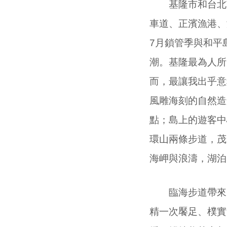
基隆市和台北市
車道、正濱漁港、
7
月鎖管季與和平
潮。基隆最為人所
而，最讓我出乎意
風雕海刻的自然造
點；島上的遊客中
環山兩條步道，茂
海岬與浪濤，湖泊
臨海步道帶來的
精一次饜足、樸實