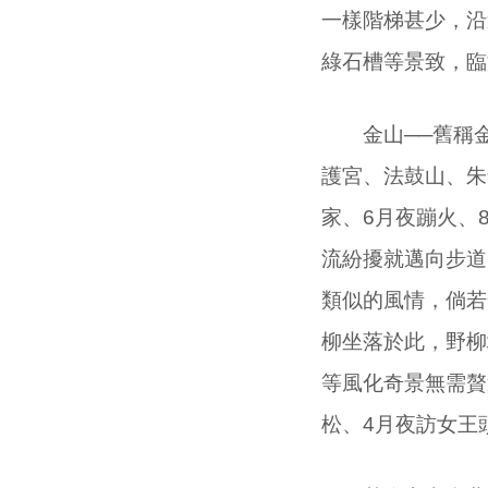
一樣階梯甚少，沿
綠石槽等景致，臨
金山──舊稱金
護宮、法鼓山、朱
家、
6
月夜蹦火、
流紛擾就邁向步道
類似的風情，倘若
柳坐落於此，野柳
等風化奇景無需贅
松、
4
月夜訪女王