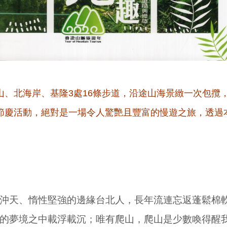
山、北海岸、基隆3處16條步道，沿途山海景緻一次包攬
節慶活動，絕對是一場令人驚艷且豐富的慢遊之旅，透過
。
天、惰性堅強的邊緣台北人，長年流連忘返蓬鬆棉軟
的夢境之中載浮載沉；唯有爬山，爬山是少數喚得醒