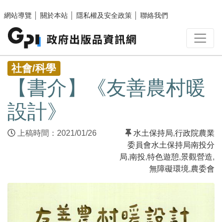
跳至主要內容區塊
網站導覽
│
關於本站
│
隱私權及安全政策
│
聯絡我們
:::
社會/科學
【書介】《友善農村暖
設計》
上稿時間：2021/01/26
水土保持局
,
行政院農業
委員會水土保持局南投分
局
,
南投
,
特色遊憩
,
景觀營造
,
無障礙環境
,
農委會