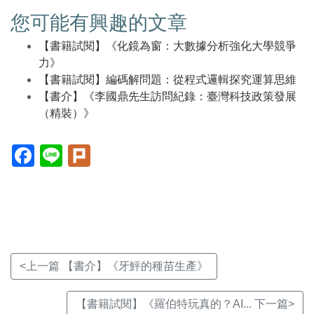
您可能有興趣的文章
【書籍試閱】《化鏡為窗：大數據分析強化大學競爭
力》
【書籍試閱】編碼解問題：從程式邏輯探究運算思維
【書介】《李國鼎先生訪問紀錄：臺灣科技政策發展
（精裝）》
Facebook(另
Line(另
Plurk(另
開
開
開
新
新
新
視
視
視
窗)
窗)
窗)
<上一篇 【書介】《牙鮃的種苗生產》
【書籍試閱】《羅伯特玩真的？AI... 下一篇>