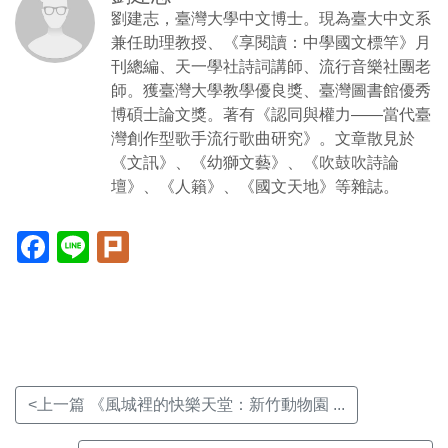
劉建志，臺灣大學中文博士。現為臺大中文系
兼任助理教授、《享閱讀：中學國文標竿》月
刊總編、天一學社詩詞講師、流行音樂社團老
師。獲臺灣大學教學優良獎、臺灣圖書館優秀
博碩士論文獎。著有《認同與權力——當代臺
灣創作型歌手流行歌曲研究》。文章散見於
《文訊》、《幼獅文藝》、《吹鼓吹詩論
壇》、《人籟》、《國文天地》等雜誌。
Facebook(另
Line(另
Plurk(另
開
開
開
新
新
新
視
視
視
窗)
窗)
窗)
<上一篇 《風城裡的快樂天堂：新竹動物園 ...