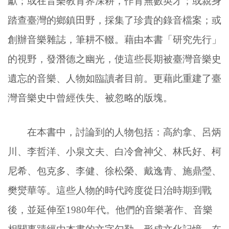
獻；或在音樂教育界深耕，作育無數英才；或親身
踏查臺灣的鄉鎮田野，採集了珍貴的錄音檔案；或
創辦音樂雜誌，筆耕不輟。藉由本書「研究先行」
的視野，發潛德之幽光，使這些長期被臺灣音樂史
遺忘的音樂、人物如臨讀者目前。更藉此重建了臺
灣音樂史中曾經佚失、被忽略的版塊。
在本書中，討論到的人物包括：高約拿、呂炳
川、李哲洋、小泉文夫、白冷會神父、林氏好、柯
尼希、包克多、李健、徐松榮、戴逸青、施鼎瑩、
樊爕華等。這些人物的時代跨度從日治時期到戰
後，並延伸至1980年代。他們的音樂著作、音樂