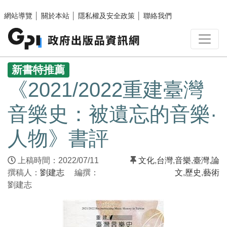
跳至主要內容區塊
網站導覽
│
關於本站
│
隱私權及安全政策
│
聯絡我們
:::
新書特推薦
《2021/2022重建臺灣
音樂史：被遺忘的音樂·
人物》書評
上稿時間：2022/07/11
文化
,
台灣
,
音樂
,
臺灣
,
論
撰稿人：
劉建志
編撰：
文
,
歷史
,
藝術
劉建志