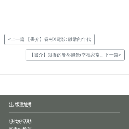
新
新
新
視
視
視
窗)
窗)
窗)
<上一篇 【書介】眷村X電影: 離散的年代
【書介】銀養的餐盤風景(幸福家常... 下一篇>
出版動態
想找好活動