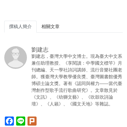
撰稿人簡介
相關文章
劉建志
劉建志，臺灣大學中文博士。現為臺大中文系
兼任助理教授、《享閱讀：中學國文標竿》月
刊總編、天一學社詩詞講師、流行音樂社團老
師。獲臺灣大學教學優良獎、臺灣圖書館優秀
博碩士論文獎。著有《認同與權力——當代臺
灣創作型歌手流行歌曲研究》。文章散見於
《文訊》、《幼獅文藝》、《吹鼓吹詩論
壇》、《人籟》、《國文天地》等雜誌。
Facebook(另
Line(另
Plurk(另
開
開
開