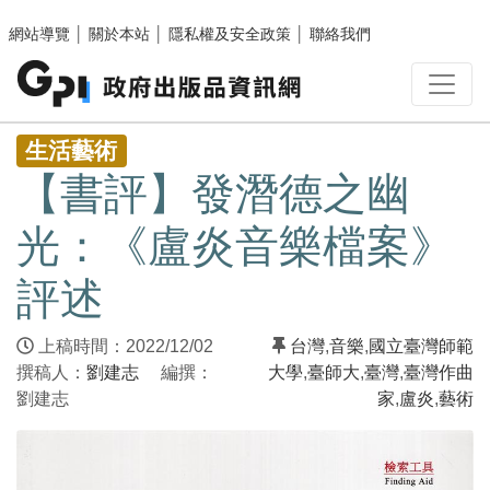
跳至主要內容區塊
網站導覽
│
關於本站
│
隱私權及安全政策
│
聯絡我們
:::
生活藝術
【書評】發潛德之幽
光：《盧炎音樂檔案》
評述
上稿時間：2022/12/02
台灣
,
音樂
,
國立臺灣師範
撰稿人：
劉建志
編撰：
大學
,
臺師大
,
臺灣
,
臺灣作曲
劉建志
家
,
盧炎
,
藝術