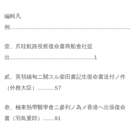
編輯凡
例...................................................................................
壹、爪哇航路視察復命書商船會社提
出..........................................................1
貳、英領緬甸ニ關スル柴田書記生復命書送付ノ件
（外務大臣）............57
叁、極東熱帶醫學會ニ參列ノ為メ香港ヘ出張復命
書（羽鳥重郎）........91