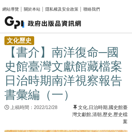
跳至主要內容區塊
網站導覽
│
關於本站
│
隱私權及安全政策
│
聯絡我們
:::
文化歷史
【書介】南洋復命─國
史館臺灣文獻館藏檔案
日治時期南洋視察報告
書彙編（一）
上稿時間：2022/12/28
文化
,
日治時期
,
國史館臺
灣文獻館
,
清朝
,
歷史
,
歷史檔
案