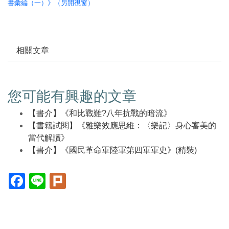
書彙編（一）》（另開視窗）
相關文章
您可能有興趣的文章
【書介】《和比戰難?八年抗戰的暗流》
【書籍試閱】《雅樂效應思維：〈樂記〉身心審美的
當代解讀》
【書介】《國民革命軍陸軍第四軍軍史》(精裝)
Facebook(另
Line(另
Plurk(另
開
開
開
新
新
新
視
視
視
窗)
窗)
窗)