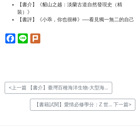
【書介】《貂山之越：淡蘭古道自然發現史（精
裝）》
【書評】《小乖，你也很棒》──看見獨一無二的自己
Facebook(另
Line(另
Plurk(另
開
開
開
新
新
新
視
視
視
窗)
窗)
窗)
<上一篇 【書介】臺灣百種海洋生物-大型海...
【書籍試閱】愛情必修學分：Z 世... 下一篇>