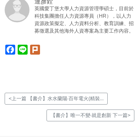
連彥銓
英國愛丁堡大學人力資源管理學碩士，目前於
科技集團擔任人力資源專員（HR），以人力
資源政策擬定、人力資料分析、教育訓練、招
募徵選及其他海外人資專案為主要工作內容。
Facebook(另
Line(另
Plurk(另
開
開
開
新
新
新
視
視
視
窗)
窗)
窗)
<上一篇 【書介】水水蘭陽‧百年電火(精裝...
【書介】唯一不變‧就是創新 下一篇>