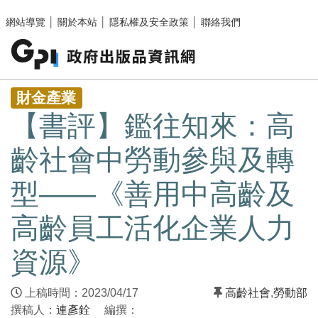
跳至主要內容區塊
網站導覽
│
關於本站
│
隱私權及安全政策
│
聯絡我們
:::
財金產業
【書評】鑑往知來：高
齡社會中勞動參與及轉
型——《善用中高齡及
高齡員工活化企業人力
資源》
上稿時間：2023/04/17
高齡社會
,
勞動部
撰稿人：
連彥銓
編撰：