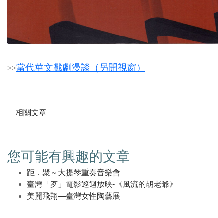
當代華文戲劇漫談（另開視窗）
>
>
相關文章
您可能有興趣的文章
距．聚～大提琴重奏音樂會
臺灣「歹」電影巡迴放映-《風流的胡老爺》
美麗飛翔—臺灣女性陶藝展