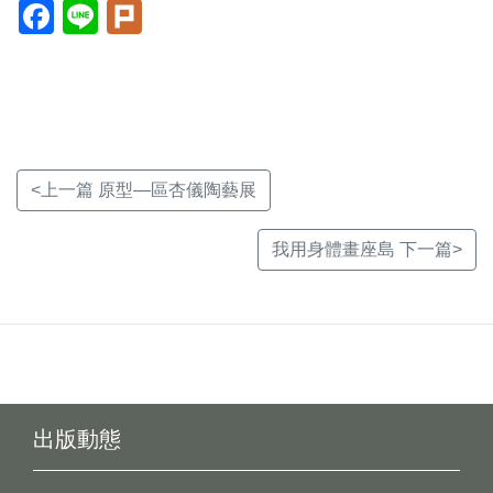
Facebook(另
Line(另
Plurk(另
開
開
開
新
新
新
視
視
視
窗)
窗)
窗)
<上一篇 原型—區杏儀陶藝展
我用身體畫座島 下一篇>
出版動態