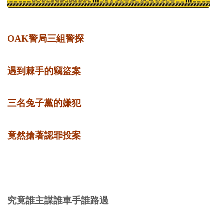
OAK警局三組警探
遇到棘手的竊盜案
三名兔子黨的嫌犯
竟然搶著認罪投案
究竟誰主謀誰車手誰路過