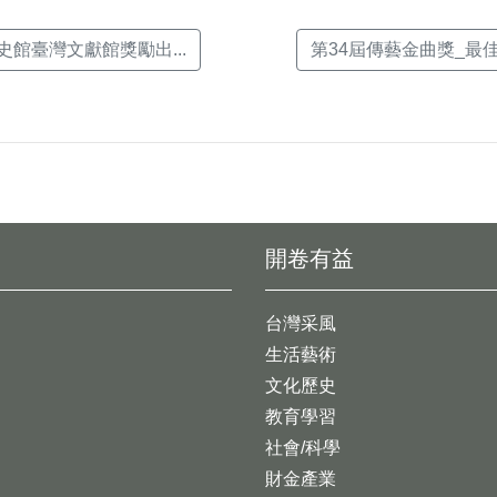
國史館臺灣文獻館獎勵出...
第34屆傳藝金曲獎_最佳傳
開卷有益
台灣采風
生活藝術
文化歷史
教育學習
社會/科學
財金產業