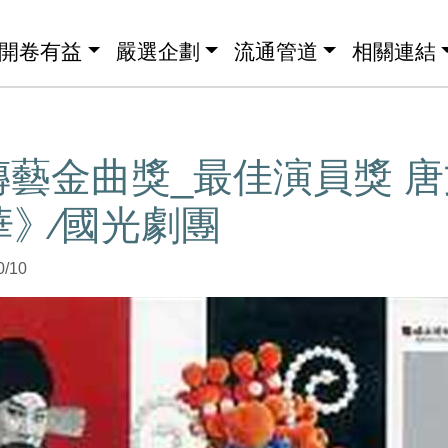
開卷有益
嚴選企劃
流通管道
相關連結
傳藝金曲獎_最佳演員獎 
華》∕國光劇團
0/10