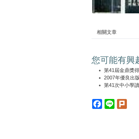
相關文章
您可能有興
第41屆金鼎獎
2007年優良
第41次中小學
Facebook(另
Line(另
Plur
開
開
開
新
新
新
視
視
視
窗)
窗)
窗)