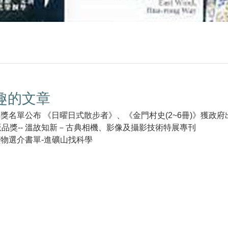
趣的文章
得獎名單公布 《日曜日式散步者》、《金門村史(2~6冊)》獲政
出版品獎-- 溫故知新－古典相機、影像及攝影技術特展專刊
讀物選介書單-進礦山找科學
k(另