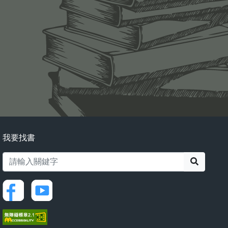
我要找書
搜尋