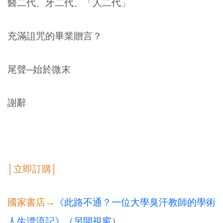
醫二代、牙二代、「人二代」
充滿詛咒的畢業贈言？
尾聲─始於微末
謝辭
│立即訂購│
國家書店→
《此路不通？一位大學臭汗教師的學術
人生漂流記》（另開視窗）