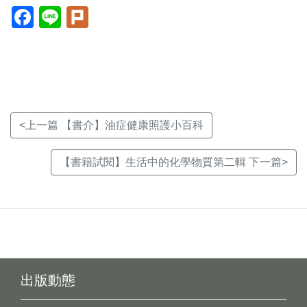
Facebook(另
Line(另
Plurk(另
開
開
開
新
新
新
視
視
視
窗)
窗)
窗)
<上一篇 【書介】油症健康照護小百科
【書籍試閱】生活中的化學物質第二輯 下一篇>
出版動態