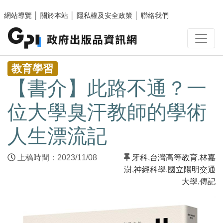
跳至主要內容區塊
網站導覽
│
關於本站
│
隱私權及安全政策
│
聯絡我們
:::
教育學習
【書介】此路不通？一
位大學臭汗教師的學術
人生漂流記
上稿時間：2023/11/08
牙科
,
台灣高等教育
,
林嘉
澍
,
神經科學
,
國立陽明交通
大學
,
傳記