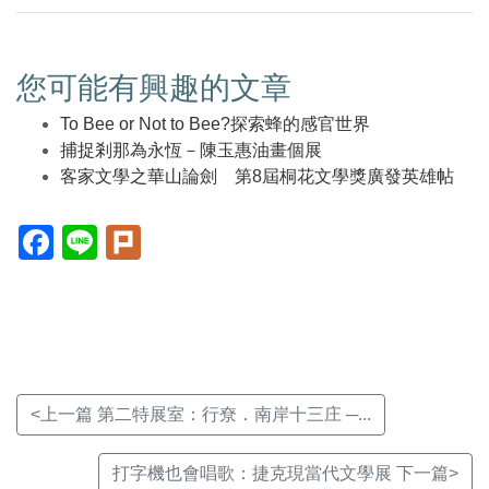
您可能有興趣的文章
To Bee or Not to Bee?探索蜂的感官世界
捕捉剎那為永恆－陳玉惠油畫個展
客家文學之華山論劍 第8屆桐花文學獎廣發英雄帖
Facebook(另
Line(另
Plurk(另
開
開
開
新
新
新
視
視
視
窗)
窗)
窗)
<上一篇 第二特展室：行尞．南岸十三庄 ─...
打字機也會唱歌：捷克現當代文學展 下一篇>