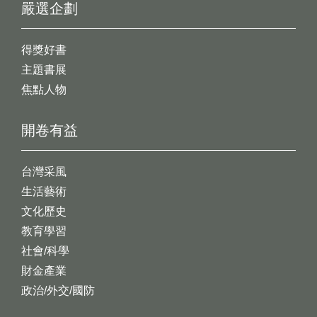
嚴選企劃
得獎好書
主題書展
焦點人物
開卷有益
台灣采風
生活藝術
文化歷史
教育學習
社會/科學
財金產業
政治/外交/國防