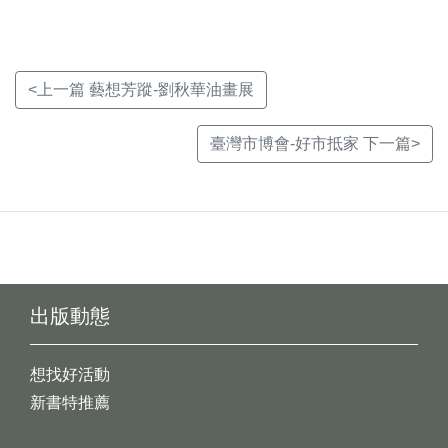
<上一篇 藝想芳蹤-劉秋華油畫展
臺灣市博會-好市抵家 下一篇>
出版動態
想找好活動
新書特推薦