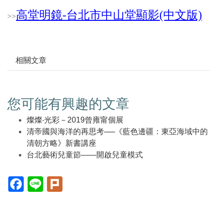
高堂明鏡-台北市中山堂顯影(中文版)
>
>
相關文章
您可能有興趣的文章
燦燦‧光彩－2019曾雍甯個展
清帝國與海洋的再思考──《藍色邊疆：東亞海域中的
清朝方略》新書講座
台北藝術兒童節——開啟兒童模式
Facebook(另
Line(另
Plurk(另
開
開
開
新
新
新
視
視
視
窗)
窗)
窗)