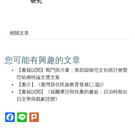
研究
相關文章
您可能有興趣的文章
【書籍試閱】戰鬥與力量：第四屆御宅文化研討會暨
巴哈姆特論文獎文集
【書介】《臺灣原住民族教育發展(二版)》
【書籍試閱】《福爾摩沙與扶桑的邂逅：日治時期台
日文學與戲劇流變》
Facebook(另
Line(另
Plurk(另
開
開
開
新
新
新
視
視
視
窗)
窗)
窗)