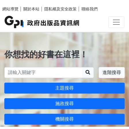
跳至主要內容區塊
網站導覽
│
關於本站
│
隱私權及安全政策
│
聯絡我們
你想找的好書在這裡！
搜尋
進階搜尋
主題搜尋
施政搜尋
機關搜尋