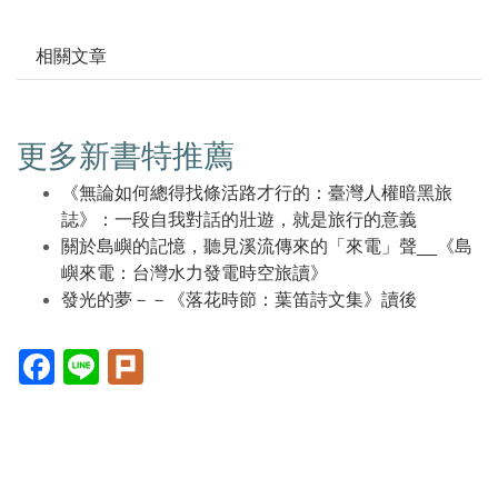
相關文章
更多新書特推薦
《無論如何總得找條活路才行的：臺灣人權暗黑旅
誌》：一段自我對話的壯遊，就是旅行的意義
關於島嶼的記憶，聽見溪流傳來的「來電」聲__《島
嶼來電：台灣水力發電時空旅讀》
發光的夢－－《落花時節：葉笛詩文集》讀後
Facebook(另
Line(另
Plurk(另
開
開
開
新
新
新
視
視
視
窗)
窗)
窗)