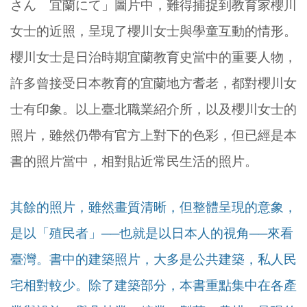
さん 宜蘭にて」圖片中，難得捕捉到教育家櫻川
女士的近照，呈現了櫻川女士與學童互動的情形。
櫻川女士是日治時期宜蘭教育史當中的重要人物，
許多曾接受日本教育的宜蘭地方耆老，都對櫻川女
士有印象。以上臺北職業紹介所，以及櫻川女士的
照片，雖然仍帶有官方上對下的色彩，但已經是本
書的照片當中，相對貼近常民生活的照片。
其餘的照片，雖然畫質清晰，但整體呈現的意象，
是以「殖民者」──也就是以日本人的視角──來看
臺灣。書中的建築照片，大多是公共建築，私人民
宅相對較少。除了建築部分，本書重點集中在各產