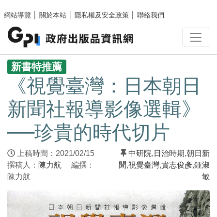
跳至主要內容區塊
網站導覽
│
關於本站
│
隱私權及安全政策
│
聯絡我們
:::
新書特推薦
《視覺臺灣：日本朝日
新聞社報導影像選輯》
──珍貴的時代切片
上稿時間：2021/02/15
中研院
,
日治時期
,
朝日新
撰稿人：
陳力航
編撰：
聞
,
視覺臺灣
,
貴志俊彥
,
鍾淑
陳力航
敏