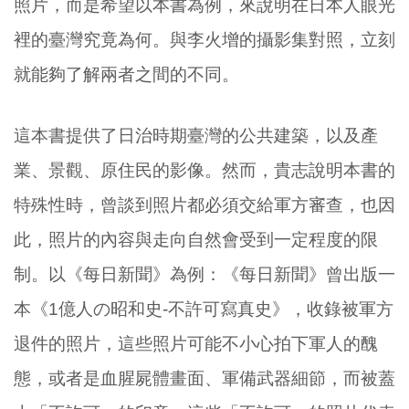
照片，而是希望以本書為例，來說明在日本人眼光
裡的臺灣究竟為何。與李火增的攝影集對照，立刻
就能夠了解兩者之間的不同。
這本書提供了日治時期臺灣的公共建築，以及產
業、景觀、原住民的影像。然而，貴志說明本書的
特殊性時，曾談到照片都必須交給軍方審查，也因
此，照片的內容與走向自然會受到一定程度的限
制。以《每日新聞》為例：《每日新聞》曾出版一
本《1億人の昭和史-不許可寫真史》，收錄被軍方
退件的照片，這些照片可能不小心拍下軍人的醜
態，或者是血腥屍體畫面、軍備武器細節，而被蓋