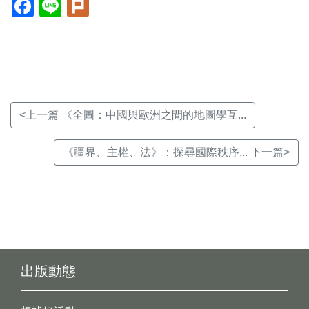
Facebook(另
Line(另
Plurk(另
開
開
開
新
新
新
視
視
視
窗)
窗)
窗)
<上一篇 《全圖：中國與歐洲之間的地圖學互...
《疆界、主權、法》：探尋國際秩序... 下一篇>
出版動態