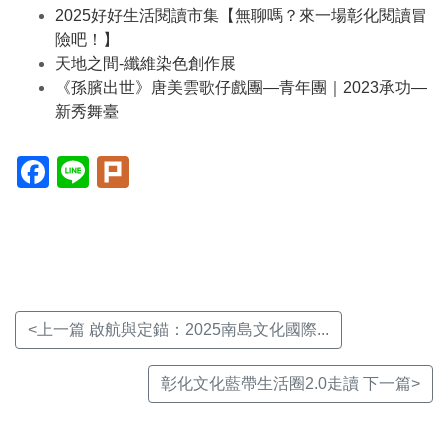
2025好好生活閱讀市集【無聊嗎？來一場彰化閱讀冒
險吧！】
天地之間-纖維染色創作展
《孫臏出世》唐美雲歌仔戲團—青年團｜2023承功—
新秀舞臺
Facebook(另
Line(另
Plurk(另
開
開
開
新
新
新
視
視
視
窗)
窗)
窗)
<上一篇 啟航與定錨：2025南島文化國際...
彰化文化藍帶生活圈2.0走讀 下一篇>