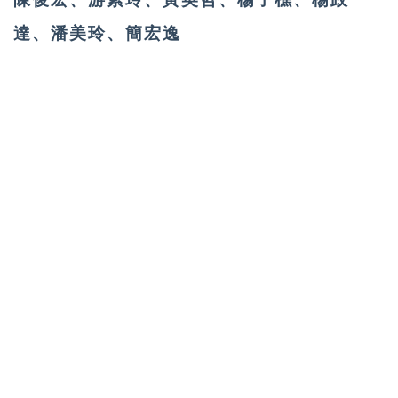
達、潘美玲、簡宏逸