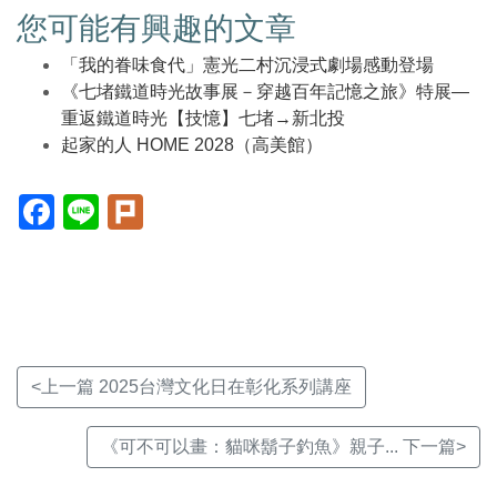
您可能有興趣的文章
「我的眷味食代」憲光二村沉浸式劇場感動登場
《七堵鐵道時光故事展－穿越百年記憶之旅》特展—
重返鐵道時光【技憶】七堵→新北投
起家的人 HOME 2028（高美館）
Facebook(另
Line(另
Plurk(另
開
開
開
新
新
新
視
視
視
窗)
窗)
窗)
<上一篇 2025台灣文化日在彰化系列講座
《可不可以畫：貓咪鬍子釣魚》親子... 下一篇>