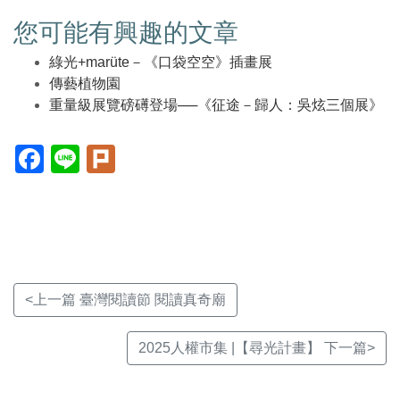
您可能有興趣的文章
綠光+marüte－《口袋空空》插畫展
傳藝植物園
重量級展覽磅礡登場──《征途－歸人：吳炫三個展》
Facebook(另
Line(另
Plurk(另
開
開
開
新
新
新
視
視
視
窗)
窗)
窗)
<上一篇 臺灣閱讀節 閱讀真奇廟
2025人權市集 |【尋光計畫】 下一篇>