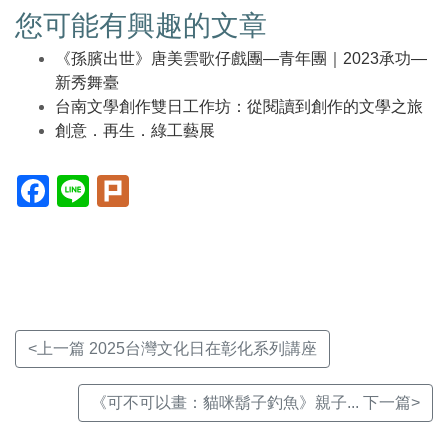
您可能有興趣的文章
《孫臏出世》唐美雲歌仔戲團—青年團｜2023承功—
新秀舞臺
台南文學創作雙日工作坊：從閱讀到創作的文學之旅
創意．再生．綠工藝展
Facebook(另
Line(另
Plurk(另
開
開
開
新
新
新
視
視
視
窗)
窗)
窗)
<上一篇 2025台灣文化日在彰化系列講座
《可不可以畫：貓咪鬍子釣魚》親子... 下一篇>