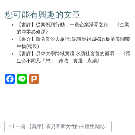
您可能有興趣的文章
【書評】從案例到行動，一窺企業淨零之路──《企業
的淨零必修課》
【書介】跟著潮汐去旅行: 認識馬祖四鄉五島的潮間帶
生物(精裝)
【書評】屏東大學跨域實踐 永續社會善的循環──《讓
生命不同凡「想」─跨域．實踐．永續》
Facebook(另
Line(另
Plurk(另
開
開
開
新
新
新
視
視
視
窗)
窗)
窗)
<上一篇 【書評】看見客家女性的主體性與能...