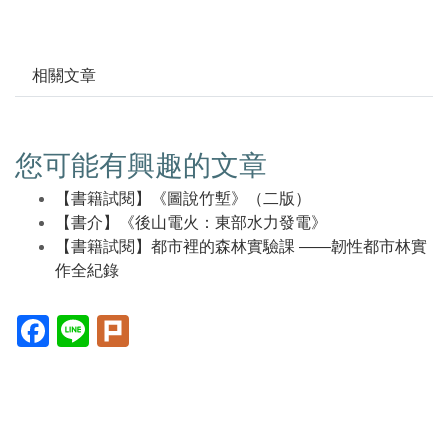
相關文章
您可能有興趣的文章
【書籍試閱】《圖說竹塹》（二版）
【書介】《後山電火：東部水力發電》
【書籍試閱】都市裡的森林實驗課 ——韌性都市林實
作全紀錄
Facebook(另
Line(另
Plurk(另
開
開
開
新
新
新
視
視
視
窗)
窗)
窗)