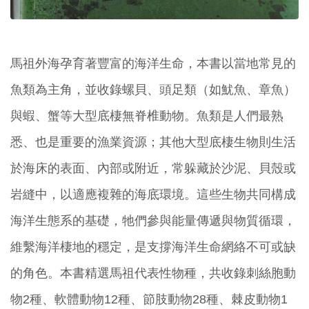
馬祖外海孕育著豐富的海洋生命，本書以當地常見的
魚類為主角，並收錄螺貝、頭足類（如魷魚、章魚）
與蝦、蟹等大型底棲無脊椎動物。魚類是人們最熟
悉、也是重要的漁業資源；其他大型底棲生物則生活
於海床的表面、內部或附近，常躲藏於沙泥、貝殼或
岩縫中，以適應複雜的海底環境。這些生物共同構成
海洋生態系的基礎，牠們參與能量傳遞與物質循環，
維繫海洋棲地的穩定，是支撐海洋生命網絡不可或缺
的角色。本書精選馬祖代表性物種，共收錄刺絲胞動
物2種、軟體動物12種、節肢動物28種、棘皮動物1