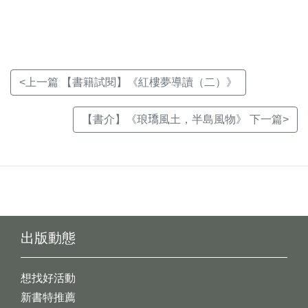
視
視
視
窗)
窗)
窗)
<上一篇 【書籍試閱】《紅樓夢導讀（二）》
【書介】《琅𤩝風土，半島風物》 下一篇>
出版動態
想找好活動
新書特推薦