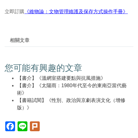
立即訂購
《維物論：文物管理維護及保存方式操作手冊》
相關文章
您可能有興趣的文章
【書介】《溫網室搭建要點與抗風措施》
【書介】《太陽雨：1980年代至今的東南亞當代藝
術》
【書籍試閱】《性別、政治與京劇表演文化（增修
版）》
Facebook(另
Line(另
Plurk(另
開
開
開
新
新
新