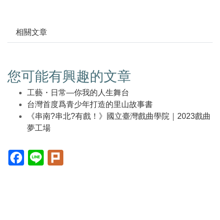
相關文章
您可能有興趣的文章
工藝・日常—你我的人生舞台
台灣首度爲青少年打造的里山故事書
《串南?串北?有戲！》國立臺灣戲曲學院｜2023戲曲
夢工場
Facebook(另
Line(另
Plurk(另
開
開
開
新
新
新
視
視
視
窗)
窗)
窗)