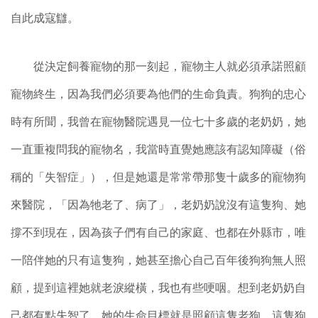
自此成寇讎。
從決定飼養寵物的那一刻起，寵物主人就必須承諾照顧
寵物終生，因為我們必須要為他們的生命負責。狗狗的忠心
時有所聞，我曾在寵物醫院遇見一位七十多歲的老奶奶，她
一直重複問我的寵物名，我當時直覺她應該有認知障礙（俗
稱的「失智症」），但是她還是常常帶那隻十歲多的寵物狗
來醫院，「因為牠老了、病了」，老奶奶說沒有這隻狗、她
撐不到現在，因為孩子們有自己的家庭、也都在外縣市，唯
一陪伴她的只有這隻狗，她甚至擔心自己百年後狗狗無人照
顧，提到這裡她就老淚縱橫，我也有些哽咽。想到老奶奶自
己都有點失智了，她的生命目標就是照顧這隻老狗，這隻狗