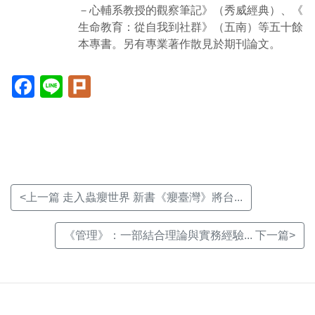
－心輔系教授的觀察筆記》（秀威經典）、《
生命教育：從自我到社群》（五南）等五十餘
本專書。另有專業著作散見於期刊論文。
Facebook(另
Line(另
Plurk(另
開
開
開
新
新
新
視
視
視
窗)
窗)
窗)
<上一篇 走入蟲癭世界 新書《癭臺灣》將台...
《管理》：一部結合理論與實務經驗... 下一篇>