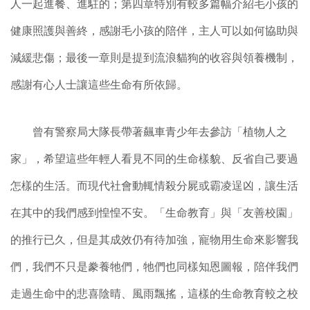
人一起進餐、進駐的；第四章特別有較多篇幅介紹毛小孩的
健康照護與善終，感謝毛小孩的陪伴，主人可以如何協助與
減緩悲傷；最後一章則是提到流浪貓狗的收容與領養機制，
感謝有心人士讓這些生命有所依歸。
曾有警察局大隊長帶著飆車青少年去參訪「植物人之
家」，希望這些年輕人看見不同的生命樣貌、反省自己要過
怎樣的生活。而現代社會動輒情殺分屍或霸凌逞凶，讓生活
在其中的我們感到惶惶不安。「生命教育」與「友善校園」
的推行已久，但是其成效仍有待加強，寵物用生命來影響我
們，我們不只是豢養牠們，牠們也同樣知恩圖報，陪伴我們
走過生命中的悲喜陰晴、風雨飄搖，這樣的生命教育較之校