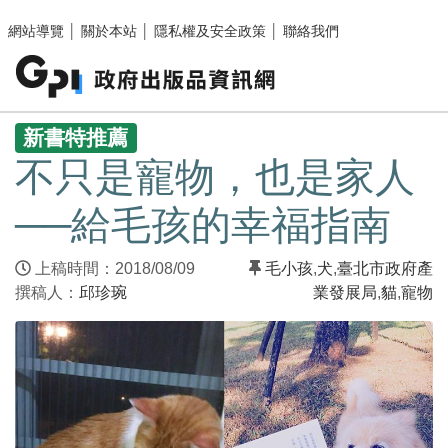
跳至主要內容區塊
網站導覽
│
關於本站
│
隱私權及安全政策
│
聯絡我們
:::
新書特推薦
不只是寵物，也是家人
──給毛孩的幸福指南
上稿時間：2018/08/09
毛小孩
,
犬
,
臺北市政府產
撰稿人：
邱珍琬
業發展局
,
貓
,
寵物