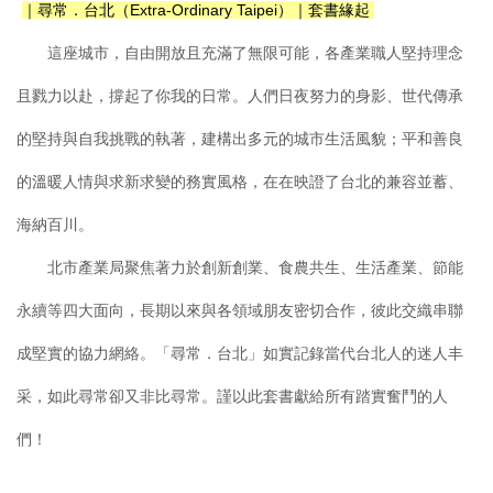
｜尋常．台北（Extra-Ordinary Taipei）｜套書緣起
這座城市，自由開放且充滿了無限可能，各產業職⼈堅持理念
且戮力以赴，撐起了你我的日常。人們日夜努力的身影、世代傳承
的堅持與自我挑戰的執著，建構出多元的城市生活風貌；平和善良
的溫暖人情與求新求變的務實風格，在在映證了台北的兼容並蓄、
海納百川。
北市產業局聚焦著力於創新創業、食農共生、生活產業、節能
永續等四大面向，長期以來與各領域朋友密切合作，彼此交織串聯
成堅實的協力網絡。「尋常．台北」如實記錄當代台北人的迷人丰
采，如此尋常卻又非比尋常。謹以此套書獻給所有踏實奮鬥的人
們！