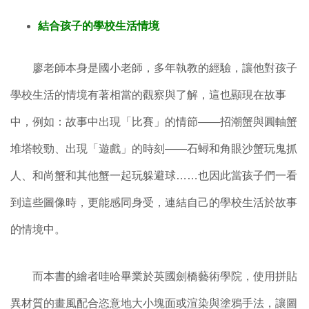
結合孩子的學校生活情境
廖老師本身是國小老師，多年執教的經驗，讓他對孩子
學校生活的情境有著相當的觀察與了解，這也顯現在故事
中，例如：故事中出現「比賽」的情節——招潮蟹與圓軸蟹
堆塔較勁、出現「遊戲」的時刻——石蟳和角眼沙蟹玩鬼抓
人、和尚蟹和其他蟹一起玩躲避球……也因此當孩子們一看
到這些圖像時，更能感同身受，連結自己的學校生活於故事
的情境中。
而本書的繪者哇哈畢業於英國劍橋藝術學院，使用拼貼
異材質的畫風配合恣意地大小塊面或渲染與塗鴉手法，讓圖