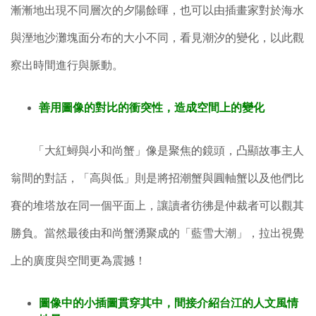
漸漸地出現不同層次的夕陽餘暉，也可以由插畫家對於海水
與溼地沙灘塊面分布的大小不同，看見潮汐的變化，以此觀
察出時間進行與脈動。
善用圖像的對比的衝突性，造成空間上的變化
「大紅蟳與小和尚蟹」像是聚焦的鏡頭，凸顯故事主人
翁間的對話，「高與低」則是將招潮蟹與圓軸蟹以及他們比
賽的堆塔放在同一個平面上，讓讀者彷彿是仲裁者可以觀其
勝負。當然最後由和尚蟹湧聚成的「藍雪大潮」，拉出視覺
上的廣度與空間更為震撼！
圖
像中的小插圖貫穿其中，間接介紹台江的人文風情