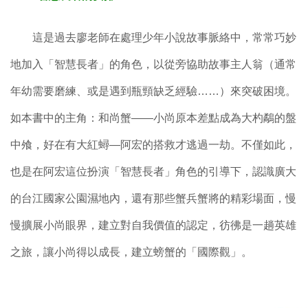
這是過去廖老師在處理少年小說故事脈絡中，常常巧妙
地加入「智慧長者」的角色，以從旁協助故事主人翁（
通常
年幼需要磨練、或是遇到瓶頸缺乏經驗……）來突破困境。
如本書中的主角：和尚蟹——小尚原本差點成為大杓鷸的盤
中飧，好在有大紅蟳—阿宏的搭救才逃過一劫。不僅如此，
也是在阿宏這位扮演「智慧長者」角色的引導下，認識廣大
的台江國家公園濕地內，還有那些蟹兵蟹將的精彩場面，慢
慢擴展小尚眼界，建立對自我價值的認定，彷彿是一趟英雄
之旅，讓小尚得以成長，建立螃蟹的「國際觀」。