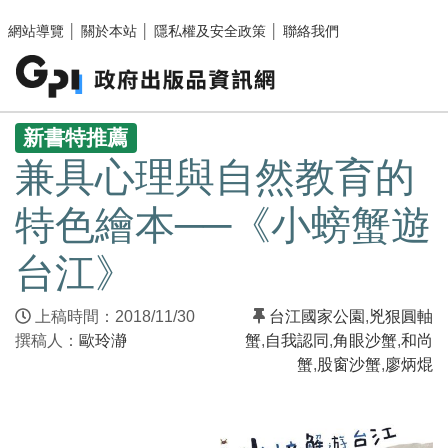
跳至主要內容區塊
網站導覽
│
關於本站
│
隱私權及安全政策
│
聯絡我們
:::
新書特推薦
兼具心理與自然教育的
特色繪本──《小螃蟹遊
台江》
上稿時間：2018/11/30
台江國家公園
,
兇狠圓軸
撰稿人：
歐玲瀞
蟹
,
自我認同
,
角眼沙蟹
,
和尚
蟹
,
股窗沙蟹
,
廖炳焜