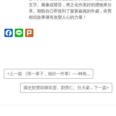
文字、圖像或聲音，將之化作美好的禮物來分
享。期盼自己即使到了髮蒼齒搖的年歲，依舊
相信故事擁有改變人心的力量！
Facebook(另
Line(另
Plurk(另
開
開
開
新
新
新
視
視
視
窗)
窗)
窗)
<上一篇 《用一輩子，做好一件事》──轉角...
國史館獎助陳凱雯、劉懷仁、任天豪... 下一篇>