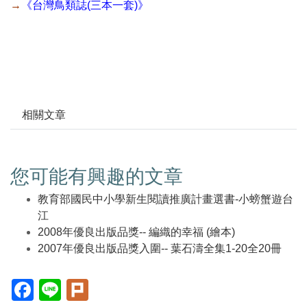
→
《台灣鳥類誌(三本一套)》
相關文章
您可能有興趣的文章
教育部國民中小學新生閱讀推廣計畫選書-小螃蟹遊台
江
2008年優良出版品獎-- 編織的幸福 (繪本)
2007年優良出版品獎入圍-- 葉石濤全集1-20全20冊
Facebook(另
Line(另
Plurk(另
開
開
開
新
新
新