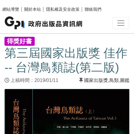
跳至主要內容區塊
網站導覽
│
關於本站
│
隱私權及安全政策
│
聯絡我們
:::
得獎好書
第三屆國家出版獎 佳作
-- 台灣鳥類誌(第二版)
上稿時間：2019/01/11
國家出版獎
,
鳥類
,
圖鑑