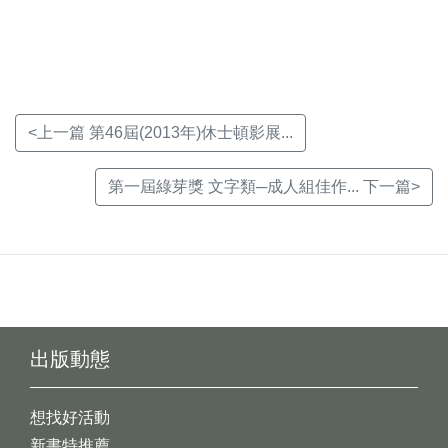
視
視
視
窗)
窗)
窗)
<上一篇 第46屆(2013年)休士頓影展...
第一屆綠芽獎 文字類─成人組佳作... 下一篇>
出版動態
想找好活動
新書特推薦