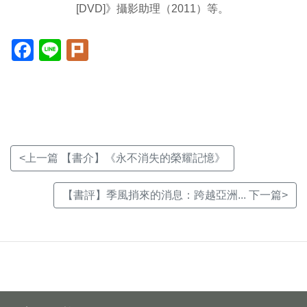
[DVD]》攝影助理（2011）等。
Facebook(另
Line(另
Plurk(另
開
開
開
新
新
新
視
視
視
窗)
窗)
窗)
<上一篇 【書介】《永不消失的榮耀記憶》
【書評】季風捎來的消息：跨越亞洲... 下一篇>