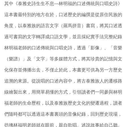
其中《泰雅史詩生生不息—林明福的口述傳統與口唱史詩》
這本書最特別的地方在於，口述歷史的編撰是從原住民族的
角度，以泰雅族的語言文字（羅馬拼音）書寫，將其口述透
過可書寫的文字轉譯成口語文學，並且採紀實手法完整紀錄
林明福老師的口述傳統與口唱史詩，透過「影像」、「音樂
（樂譜）」及「文字」等多媒體方式，將其珍貴的記憶與文
化保存並傳播出去，不僅止於此，本書更可供為另一方歷史
追溯的來源。從說唱的口述內容中，將古泰雅族人的遷移路
線繪製出來，用簡單易懂的方式，引領讀者們一同參與林明
福老師的生命歷程，以及泰雅族歷史文化的變遷過程，讀者
們隨時都可以透過這本書裏頭的音像紀錄，回到歷史現場，
彷彿林福明老師就在眼前，親自歌唱、述說故事給自己聽。