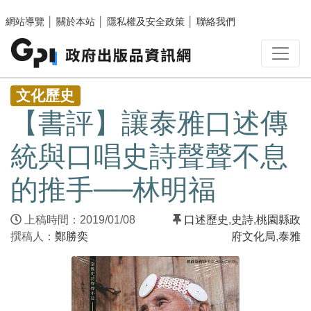
跳至主要內容區塊
網站導覽
│
關於本站
│
隱私權及安全政策
│
聯絡我們
:::
文化歷史
【書評】讓泰雅口述傳
統與口唱史詩聲聲不息
的推手──林明福
上稿時間：2019/01/08
口述歷史
,
史詩
,
桃園縣政
撰稿人：
鄭勝奕
府文化局
,
泰雅