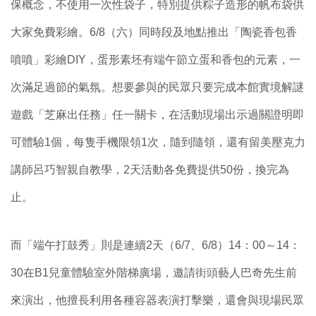
保概念，不使用一次性袋子，特別提供粽子造形的帆布袋供
大家免費彩繪。6/8（六）同時段及地點推出「陶瓷香包香
噴噴」彩繪DIY，蛋形素坯有端午節立蛋和香包的元素，一
次滿足過節的氣氛。想要參與的民眾只要完成本館實境解謎
遊戲「芝麻出任務」任一關卡，在活動現場出示過關證明即
可體驗1個，每隻手機限領1次，隨到隨領，還有留美壓克力
講師呂巧智親自教學，2天活動各免費提供50份，換完為
止。
而「端午打鼓秀」則是連續2天（6/7、6/8）14：00～14：
30在B1兒童體驗室外階梯廣場，邀請街頭藝人巴奇先生前
來演出，他擅長利用各種容器表演打擊樂，還會與現場民眾