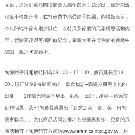
互動，這次到鶯歌陶博館會以端午節為主題演出，保證刺激
程度不輸龍舟賽，在打鼓秀中感受熱鬧氛圍。陶博館表示，
今年的端午節有別於以往，以特展及節慶的元素構思活動內
容，體驗完後即可攜回做紀念，希望大家在博物館的遊戲中
認識、親近陶瓷藝術。
陶博館平日開放時間為09：30～17：00，假日延長至18：
00，現正於3樓特展室展出「飲食物語─陶瓷器皿與文化的
日常」、1樓陽光特展室展出「觀察．筆記．昆蟲—蔡佩儒
創作個展」及B1陶藝長廊展出「薪窯之美：臺、美、日陶
藝家聯展」。文化商品店同步推出各種優惠折扣，更多的展
演活動可上陶博館官方網站
www.ceramics.ntpc.gov.tw
、粉