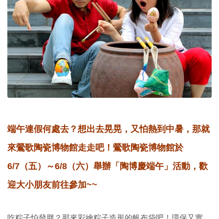
端午連假何處去？想出去晃晃，又怕熱到中暑，那就
來鶯歌陶瓷博物館走走吧！鶯歌陶瓷博物館於
6/7（五）～6/8（六）舉辦「陶博慶端午」活動，歡
迎大小朋友前往參加~~
吃粽子怕發胖？那來彩繪粽子造形的帆布袋吧！環保又實