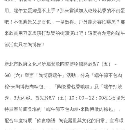
用。端午立蛋總是不上手？那來嘗試加入乾燥花香的不倒蛋
吧！不但應景又是香包，一舉數得。戶外龍舟賽怕曬黑？那
來欣賞用容器表演打擊樂的街頭演出吧！這麼有創意的端午
節活動只在陶博館！
新北市政府文化局所屬鶯歌陶瓷博物館將於6/7（五）～
6/8（六）舉辦「陶博慶端午」活動，分為「端午節不包肉
粽•來陶博做肉粽包」、「陶瓷香包香噴噴」及「端午打鼓
秀」3大內容。首先於6/7（五）10：00～12：00在1樓陽光
特展室前廊登場的「端午節不包肉粽•來陶博做肉粽包」，
配合年度特展「飲食物語─陶瓷器皿與文化的日常」宣導環