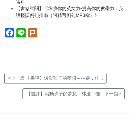
售)》
【書籍試閱】《增強你的英文力•提高你的教學力：英
語授課例句指南（附精選例句MP3檔）》
Facebook(另
Line(另
Plurk(另
開
開
開
新
新
新
視
視
視
窗)
窗)
窗)
<上一篇 【書評】滾動孩子的夢想～林邊．佳...
【書評】滾動孩子的夢想～林邊．佳... 下一篇>