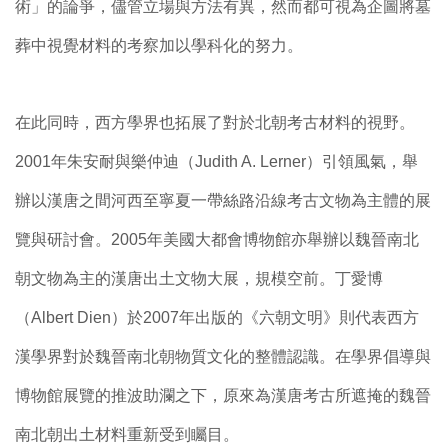
術」的論爭，儘管立場與方法有異，然而都可視為企圖將墓
葬中視覺材料的考察加以學科化的努力。
在此同時，西方學界也拓展了對於北朝考古材料的視野。
2001年朱安耐與樂仲迪（Judith A. Lerner）引領風氣，舉
辦以漢唐之間河西至寧夏一帶絲路沿線考古文物為主體的展
覽與研討會。2005年美國大都會博物館亦舉辦以魏晉南北
朝文物為主的漢唐出土文物大展，規模空前。丁愛博
（Albert Dien）於2007年出版的《六朝文明》則代表西方
漢學界對於魏晉南北朝物質文化的整體認識。在學界倡導與
博物館展覽的推波助瀾之下，原來為漢唐考古所遮掩的魏晉
南北朝出土材料重新受到矚目。