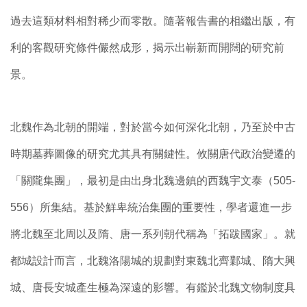
過去這類材料相對稀少而零散。隨著報告書的相繼出版，有
利的客觀研究條件儼然成形，揭示出嶄新而開闊的研究前
景。
北魏作為北朝的開端，對於當今如何深化北朝，乃至於中古
時期墓葬圖像的研究尤其具有關鍵性。攸關唐代政治變遷的
「關隴集團」，最初是由出身北魏邊鎮的西魏宇文泰（505-
556）所集結。基於鮮卑統治集團的重要性，學者還進一步
將北魏至北周以及隋、唐一系列朝代稱為「拓跋國家」。就
都城設計而言，北魏洛陽城的規劃對東魏北齊鄴城、隋大興
城、唐長安城產生極為深遠的影響。有鑑於北魏文物制度具