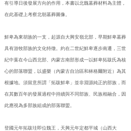
有引導日後發展方向的作用，本書以北魏墓葬材料為主體，
在此基礎上考察北朝墓葬圖像。
鮮卑為東胡族的一支，起源自大興安嶺北部，早期鮮卑墓葬
具有游牧部族的文化特徵。約在二世紀鮮卑逐步南遷，三世
紀中葉在今山西北部、內蒙古南部形成一以鮮卑拓跋氏為核
心的部落聯盟，以盛樂（內蒙古自治區和林格爾附近）為其
根據地。須留意所謂「拓跋鮮卑」並非淵源純正的部族，而
在其數百年的發展過程中持續與不同部族、民族相融合，因
此應視為多部族組成的部落聯盟。
登國元年拓跋珪即位魏王，天興元年定都平城（山西大