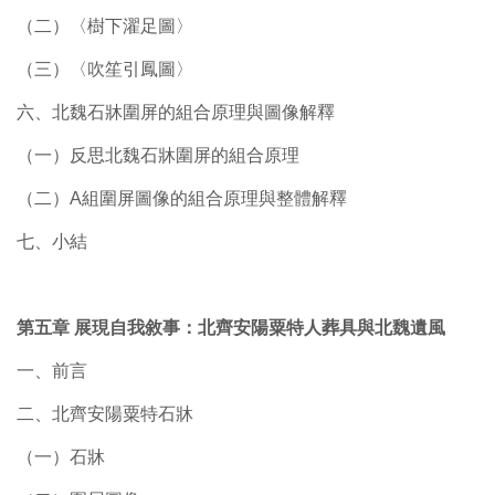
（二）〈樹下濯足圖〉
（三）〈吹笙引鳳圖〉
六、北魏石牀圍屏的組合原理與圖像解釋
（一）反思北魏石牀圍屏的組合原理
（二）A組圍屏圖像的組合原理與整體解釋
七、小結
第五章 展現自我敘事：北齊安陽粟特人葬具與北魏遺風
一、前言
二、北齊安陽粟特石牀
（一）石牀