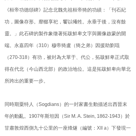
《桓帝功德頌碑》記念北魏先祖桓帝猗的功績：「刊石紀
功，圖像存形。靡輟享祀，饗以犧牲。永垂于後，沒有餘
靈。」此石碑的製作象徵著拓跋鮮卑文字與圖像啟蒙的開
端。永嘉四年（310）穆帝猗盧（猗之弟）因援助劉琨
（270-318）有功，被封為大單于、代公，拓跋鮮卑正式取
得在代北（今山西北部）的政治地位。這是拓跋鮮卑向華北
所跨出的重要一步。
同時期粟特人（Sogdians）的一封家書生動描述出西晉末
年的動亂。1907年斯坦因（Sir M. A. Stein, 1862-1943）於
甘肅敦煌西側九十公里的一座烽燧（編號：XII a）下發現一