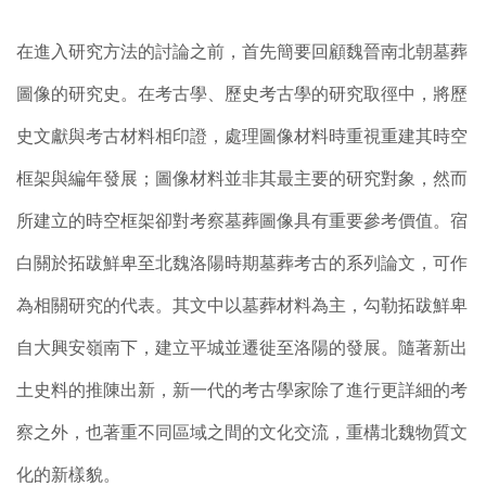
在進入研究方法的討論之前，首先簡要回顧魏晉南北朝墓葬
圖像的研究史。在考古學、歷史考古學的研究取徑中，將歷
史文獻與考古材料相印證，處理圖像材料時重視重建其時空
框架與編年發展；圖像材料並非其最主要的研究對象，然而
所建立的時空框架卻對考察墓葬圖像具有重要參考價值。宿
白關於拓跋鮮卑至北魏洛陽時期墓葬考古的系列論文，可作
為相關研究的代表。其文中以墓葬材料為主，勾勒拓跋鮮卑
自大興安嶺南下，建立平城並遷徙至洛陽的發展。隨著新出
土史料的推陳出新，新一代的考古學家除了進行更詳細的考
察之外，也著重不同區域之間的文化交流，重構北魏物質文
化的新樣貌。