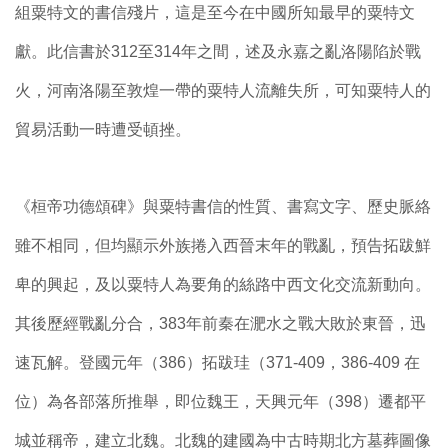
組粟特文的書信殘片，這是至今在中國所知最早的粟特文
獻。此信書於312至314年之間，述及永嘉之亂洛陽陷於戰
火，河南洛陽至敦煌一帶的粟特人流離失所，可知粟特人的
貿易活動一時遭受頓挫。
《桓帝功德頌碑》與粟特書信的性質、書寫文字、歷史脈絡
雖不相同，但均顯示外族捲入西晉末年的戰亂，預告拓跋鮮
卑的興起，及以粟特人為要角的絲路中西文化交流新動向。
其後歷經戰亂分合，383年前秦在淝水之戰大敗於東晉，迅
速瓦解。登國元年（386）拓跋珪（371-409，386-409 在
位）為各部落所推舉，即位魏王，天興元年（398）遷都平
城並稱帝，建立北魏。北魏的建國為中古時期北方墓葬圖像