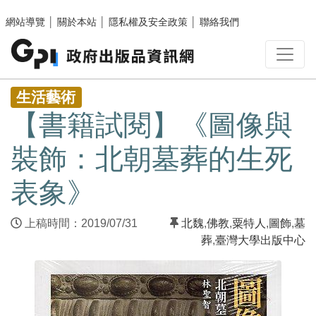
跳至主要內容區塊
網站導覽
│
關於本站
│
隱私權及安全政策
│
聯絡我們
:::
生活藝術
【書籍試閱】《圖像與
裝飾：北朝墓葬的生死
表象》
上稿時間：2019/07/31
北魏
,
佛教
,
粟特人
,
圖飾
,
墓
葬
,
臺灣大學出版中心