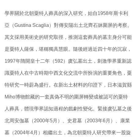
學界關於北朝粟特人葬具的深入研究，始自1958年斯卡利
亞（Gustina Scaglia）對傳安陽出土北齊石牀圍屏的考察。
其文採用美術史的研究取徑，推測這套葬具的墓主身分可能
是粟特人薩保，堪稱獨具慧眼。隨後經過近四十年的沉寂，
1997年隋開皇十二年（592）虞弘墓出土，刺激學界重新認
識粟特人在中古時期中西文化交流中所扮演的重要角色，粟
特研究一時蔚為盛行。在新出土材料的印證下，日本滋賀縣
Miho博物館藏的一套真偽不明的圍屏轉變成被認可的粟特
人葬具，體現學界認知過程的戲劇性變化。緊接虞弘墓之後
北周安伽墓（2000年5月）、史君墓（2003年6月）、康業
墓（2004年4月）相繼出土，為北朝粟特人研究帶來一股旋