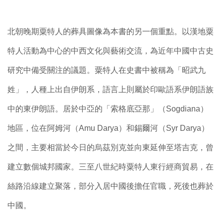
北朝晚期粟特人的葬具圖像為本書的另一個重點。以漢地粟
特人活動為中心的中西文化與藝術交流，為近年中國中古史
研究中備受關注的議題。粟特人在史書中被稱為「昭武九
姓」，人種上出自伊朗系，語言上則屬於印歐語系伊朗語族
中的東伊朗語。居於中亞的「索格底亞那」（Sogdiana）
地區，位在阿姆河（Amu Darya）和錫爾河（Syr Darya）
之間，主要相當於今日的烏茲別克並向東延伸至塔吉克，曾
建立數個城邦國家。三至八世紀時粟特人東行經商貿易，在
絲路沿線建立聚落，部分入居中國後擔任官職，死後也葬於
中國。