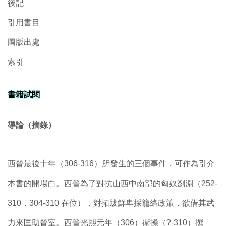
後記
引用書目
圖版出處
索引
書籍試閱
導論（摘錄）
西晉最後十年（306-316）所發生的三個事件，可作為引介
本書的開場白。西晉為了對抗山西中南部的匈奴劉淵（252-
310，304-310 在位），對拓跋鮮卑採籠絡政策，欲借其武
力來匡助晉室。西晉光熙元年（306）衛操（?-310）撰