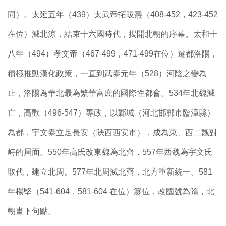
同）。太延五年（439）太武帝拓跋燾（408-452，423-452
在位）滅北涼，結束十六國時代，揭開北朝的序幕。太和十
八年（494）孝文帝（467-499，471-499在位）遷都洛陽，
積極推動漢化政策，一直到武泰元年（528）河陰之變為
止，洛陽為華北最為繁華富庶的國際性都會。534年北魏滅
亡，高歡（496-547）專政，以鄴城（河北邯鄲市臨漳縣）
為都，宇文泰立足長安（陝西西安市），成為東、西二魏對
峙的局面。550年高氏改東魏為北齊，557年西魏為宇文氏
取代，建立北周。577年北周滅北齊，北方重新統一。581
年楊堅（541-604，581-604 在位）篡位，改國號為隋，北
朝畫下句點。