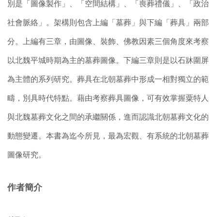
別是「圖像製作」、「空間結構」、「喪葬禮儀」、「政治
社會脈絡」。架構則包含上編「墓葬」與下編「葬具」兩部
分。上編有三章，由圖像、裝飾、佛教因素三個角度來考察
以北魏平城時期為主的墓葬圖像。下編三章則是以石牀圍屏
為主體的系列研究。葬具在北朝墓葬中形成一相對獨立的範
疇，別具時代特點。藉由考察葬具圖像，可有效掌握粟特人
與北魏墓葬文化之間的承繼關係，進而認識北朝墓葬文化的
動態變遷。本書為迄今所見，最為宏觀、有系統的北朝墓葬
圖像研究。
作者簡介