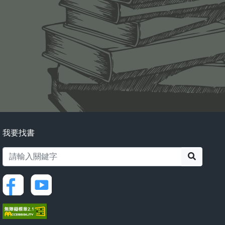
我要找書
搜尋