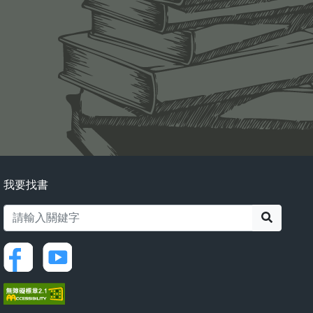
我要找書
搜尋