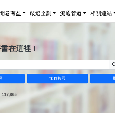
開卷有益
嚴選企劃
流通管道
相關連結
好書在這裡！
尋
施政搜尋
17,865