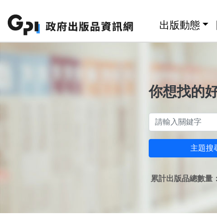
跳至主要內容區塊
:::
出版動態
你想找的
主題搜
累計出版品總數量：1