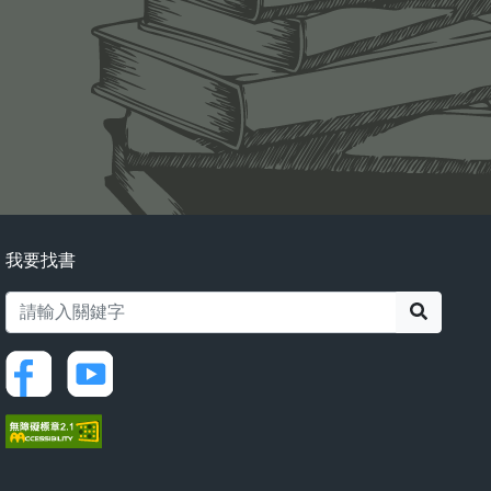
我要找書
搜尋