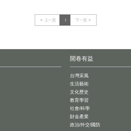
上一頁
1
下一頁
開卷有益
台灣采風
生活藝術
文化歷史
教育學習
社會/科學
財金產業
政治/外交/國防