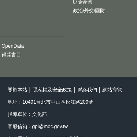
財金產業
政治/外交/國防
OpenData
得獎書目
關於本站
│
隱私權及安全政策
│
聯絡我們
│
網站導覽
地址：10491台北市中山區松江路209號
指導單位：文化部
客服信箱：
gpi@moc.gov.tw