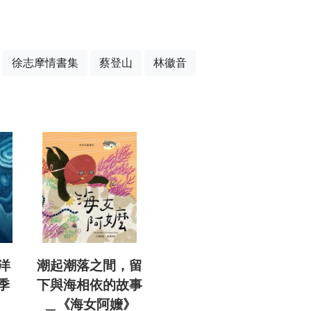
徐志摩情書集
蔡登山
林徽音
洋
潮起潮落之間，留
季
下與海相依的故事
＿《海女阿嬤》