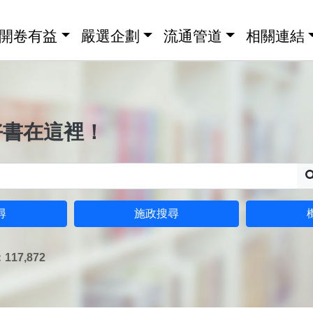
開卷有益
嚴選企劃
流通管道
相關連結
好書在這裡！
尋
施政搜尋
17,872