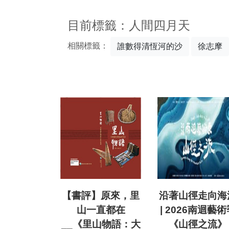
:::
目前標籤：人間四月天
相關標籤：
誰數得清恆河的沙
徐志摩
【書評】原來，里
沿著山徑走向海
山一直都在
| 2026南迴藝術
__《里山物語：大
《山徑之流》