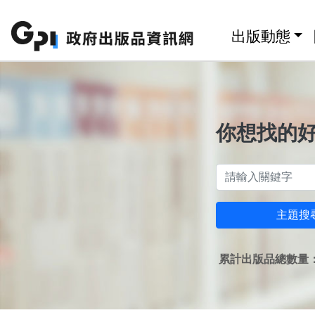
跳至主要內容區塊
:::
出版動態
你想找的
主題搜
累計出版品總數量：1