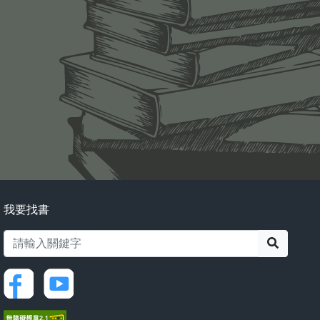
我要找書
搜尋