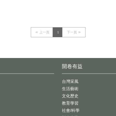
上一頁
1
下一頁
開卷有益
台灣采風
生活藝術
文化歷史
教育學習
社會/科學