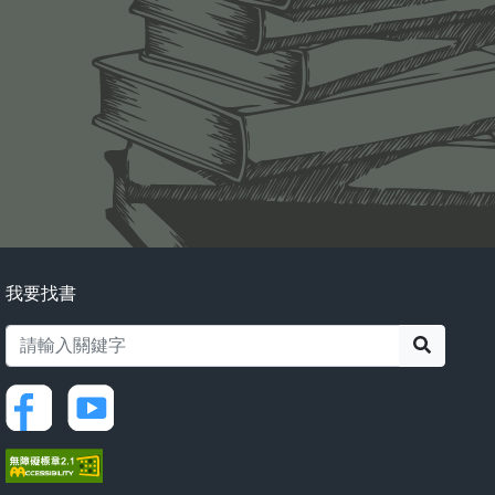
我要找書
搜尋