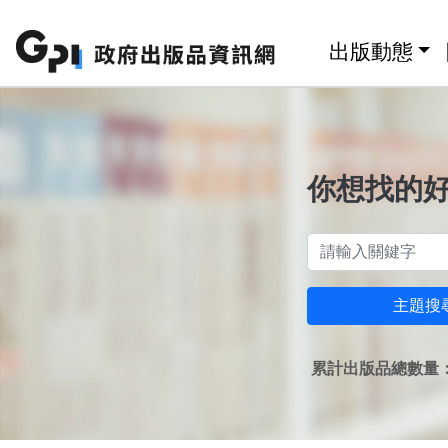
跳至主要內容區塊
:::
出版動態
你想找的
主題搜
累計出版品總數量：1