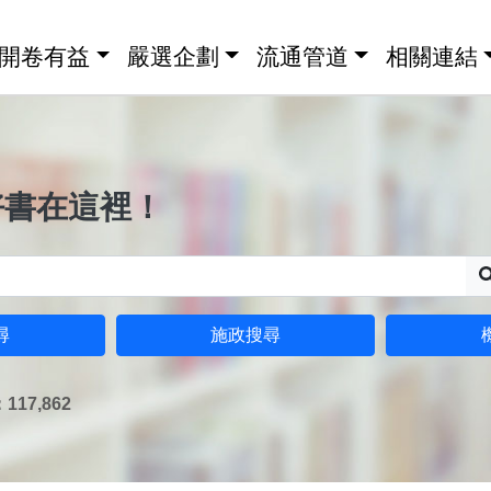
開卷有益
嚴選企劃
流通管道
相關連結
好書在這裡！
尋
施政搜尋
17,862