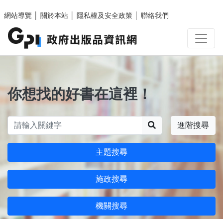
跳至主要內容區塊
網站導覽
│
關於本站
│
隱私權及安全政策
│
聯絡我們
你想找的好書在這裡！
搜尋
進階搜尋
主題搜尋
施政搜尋
機關搜尋